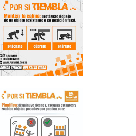
 Libertador
rnada vacacional
ritorial
e agua