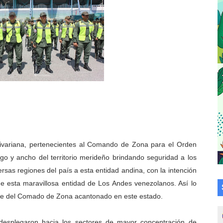
a en la transformación del hospital Sor Juana Inés
 sobre gaita de tambora con Fundecem
tra sus avances en visita del Consejo Legislativo
ción celebra Semana Internacional de la Lactancia Materna
alece el desarrollo productivo en Rangel
para aspirantes al curso de Emergencia Prehospitalaria
olivariana, pertenecientes al Comando de Zona para el Orden
émica de médicos en proceso de ruralidad
go y ancho del territorio merideño brindando seguridad a los
 comunal en El Vigía con microcréditos a emprendedores y
ersas regiones del país a esta entidad andina, con la intención
 de esta maravillosa entidad de Los Andes venezolanos. Así lo
 de bacheo en el sector La Montañita
jefe del Comado de Zona acantonado en este estado.
l taller vacacional de origami
e desplegaron hacia los sectores de mayor concentración de