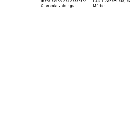
instalación del detector
LAGO Venezuela, e
Cherenkov de agua
Mérida