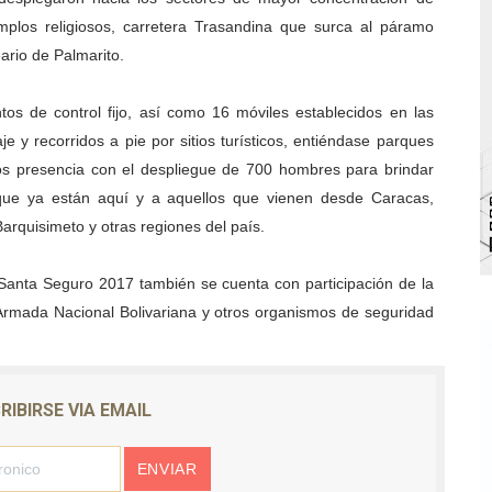
templos religiosos, carretera Trasandina que surca al páramo
bra la Semana Mundial de la Lactancia Materna
ario de Palmarito.
Ríe 2026" brinda recreación y cultura a niños del municipio
tos de control fijo, así como 16 móviles establecidos en las
 diversos clubes deportivos de Zea en una enriquecedora jo
je y recorridos a pie por sitios turísticos, entiéndase parques
os presencia con el despliegue de 700 hombres para brindar
gobierno en Mérida con plan de actualización y atención ter
que ya están aquí y a aquellos que vienen desde Caracas,
cios del OAN para la instalación del detector Cherenkov d
arquisimeto y otras regiones del país.
anta Seguro 2017 también se cuenta con participación de la
Armada Nacional Bolivariana y otros organismos de seguridad
RIBIRSE VIA EMAIL