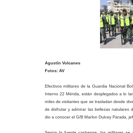
Gobierno bolivariano avanz
Niños merideños aprenden
Hospital universitario mues
Instituto Nacional de Nutri
Gobernación de Mérida fort
Agustín Volcanes
Fotos: AV
Corposalud inició talleres 
Efectivos militares de la Guardia Nacional B
Fortalecen formación acad
Interno 22 Mérida, están desplegados a lo lar
Fortaleciendo la economía
miles de visitantes que se trasladan desde div
de disfrutar y admirar las bellezas natulares
Campo Elías consolida plan
dio a conocer el G/B Marlon Dulcey Parada, 
Fundecem inició con éxito e
Según la fuente castrense, los militares s