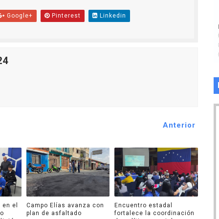
Google+
Pinterest
Linkedin
24
Anterior
 en el
Campo Elías avanza con
Encuentro estadal
ro
plan de asfaltado
fortalece la coordinación