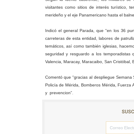
visitantes como sitios de interés turístico, 
El Lactario del Iahula cele
merideño y el eje Panamericano hasta el balne
Plan Vacacional "Venezuela 
Indicó el general Parada, que “en los 36 pun
Iniciación al yoga reúne a
carreteras de esta entidad, labores de patrulla
temáticos, así como también iglesias, hacem
Mincomunas impulsa el auto
seguridad y resguardo a los temporadistas 
Expertos inspeccionan espa
Valencia, Maracay, Maracaibo, San Cristóbal, B
Comentó que “gracias al despliegue Semana S
Policía de Mérida, Bomberos Mérida, Fuerza 
y prevencion”.
SUSC