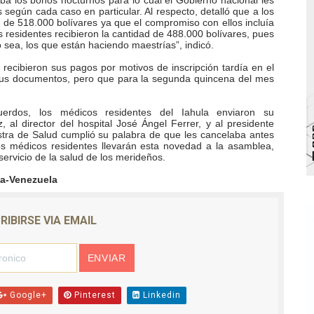
aba los bonos nocturnos para lo cual el Gobierno nacional les
según cada caso en particular. Al respecto, detalló que a los
bra la Semana Mundial de la Lactancia Materna
de 518.000 bolívares ya que el compromiso con ellos incluía
os residentes recibieron la cantidad de 488.000 bolívares, pues
 sea, los que están haciendo maestrías”, indicó.
Ríe 2026" brinda recreación y cultura a niños del municipio
ecibieron sus pagos por motivos de inscripción tardía en el
sus documentos, pero que para la segunda quincena del mes
 diversos clubes deportivos de Zea en una enriquecedora jo
gobierno en Mérida con plan de actualización y atención ter
erdos, los médicos residentes del Iahula enviaron su
 al director del hospital José Ángel Ferrer, y al presidente
stra de Salud cumplió su palabra de que les cancelaba antes
cios del OAN para la instalación del detector Cherenkov d
los médicos residentes llevarán esta novedad a la asamblea,
servicio de la salud de los merideños.
da-Venezuela
RIBIRSE VIA EMAIL
Google+
Pinterest
Linkedin