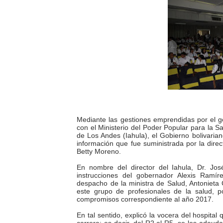
Gobierno bolivariano avanz
Niños merideños aprenden
Hospital universitario mues
Instituto Nacional de Nutri
Gobernación de Mérida fort
Mediante las gestiones emprendidas por el g
Corposalud inició talleres 
con el Ministerio del Poder Popular para la Sal
de Los Andes (Iahula), el Gobierno bolivaria
información que fue suministrada por la dire
Fortalecen formación acad
Betty Moreno.
En nombre del director del Iahula, Dr. Jos
Fortaleciendo la economía
instrucciones del gobernador Alexis Ramí
despacho de la ministra de Salud, Antonieta C
Campo Elías consolida plan
este grupo de profesionales de la salud, 
compromisos correspondiente al año 2017.
Fundecem inició con éxito e
En tal sentido, explicó la vocera del hospita