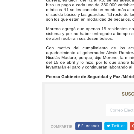
carrera; es decir, del R2 al R5, se les adeud
hizo un pago a cada uno de 330.000 variables 
El Lactario del Iahula cele
médicos R1 se les canceló un monto más alto 
el sueldo básico y las guardias. “El resto de l
son los que están en modalidad de becarios, o
Plan Vacacional "Venezuela 
Moreno agregó que apenas 15 residentes no r
sistema y por no haber entregado a tiempo 
Iniciación al yoga reúne a
de abril recibirán sus desembolsos.
Mincomunas impulsa el auto
Con motivo del cumplimiento de los acu
agradecimiento al gobernador Alexis Ramírez,
Nicolás Maduro, porque, dijo Moreno, la mini
Expertos inspeccionan espa
del 15 de abril y lo hizo, por lo que ahora 
levantarán el paro y continuarán laborando al 
Prensa Gabinete de Seguridad y Paz /Méri
SUSC
Facebook
Twitter
COMPARTIR: