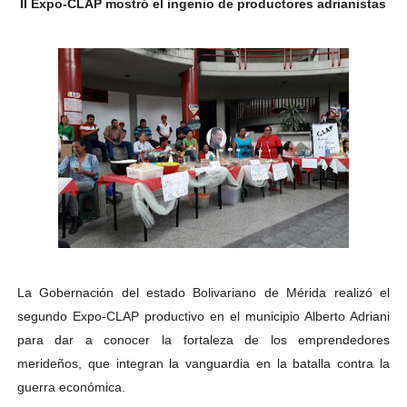
II Expo-CLAP mostró el ingenio de productores adrianistas
Gobierno bolivariano avanza en la transformación del h
Niños merideños aprenden sobre gaita de tambora co
Hospital universitario muestra sus avances en visita de
Instituto Nacional de Nutrición celebra Semana Interna
Gobernación de Mérida fortalece el desarrollo product
Corposalud inició talleres para aspirantes al curso de
Fortalecen formación académica de médicos en proces
La Gobernación del estado Bolivariano de Mérida realizó el
Fortaleciendo la economía comunal en El Vigía con mi
segundo Expo-CLAP productivo en el municipio Alberto Adriani
para dar a conocer la fortaleza de los emprendedores
Campo Elías consolida plan de bacheo en el sector La 
merideños, que integran la vanguardia en la batalla contra la
guerra económica.
Fundecem inició con éxito el taller vacacional de origa