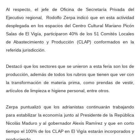
El Lactario del Iahula celebra la Semana Mundial de la 
Al respecto, el jefe de Oficina de Secretaría Privada del
Ejecutivo regional, Rodolfo Zerpa indicó que en esta actividad
Plan Vacacional "Venezuela Ríe 2026" brinda recreación 
desplegada en los espacios del Centro Cultural Mariano Picón
Salas de El Vigía, participaron 40% de los 51 Comités Locales
Iniciación al yoga reúne a diversos clubes deportivos 
de Abastecimiento y Producción (CLAP) conformados en la
Mincomunas impulsa el autogobierno en Mérida con plan 
referida jurisdicción.
Expertos inspeccionan espacios del OAN para la instal
Destacó que los sectores que se unieron a esta feria son los de
producción, además de todos los rubros que tienen que ver con
la transformación de materia prima, como prendas de vestir,
artículos de limpieza e higiene personal, entre otros.
Zerpa puntualizó que los adrianistas continuarán trabajando
para estabilizar la economía junto al Presidente de la República
Nicolás Maduro y al gobernador Alexis Ramírez y que en corto
tiempo el 100% de los CLAP en El Vigía estarán incorporados y
produciendo.