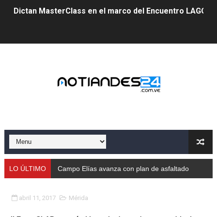
Dictan MasterClass en el marco del Encuentro LAGO Ve
Campo Elías avanza con plan de asfaltado
Encuentro estadal fortalece la coordinación de polític
Gobernador Arnaldo Sánchez apadrina a más de 993 nu
Venezuela instala su primer detector de astropartícula
Consolidan planificación técnica en el Complejo Educat
Mérida fortalece su reserva deportiva de cara a comp
Gobernación de Mérida instalará mesa de trabajo con 
LO ÚLTIMO
Campo Elías avanza con plan de asfaltado
Niños merideños potencian su talento en plan vacaciona
abril 11, 2017
Mérida
Fundecem ofrece taller de bordado en punto de cruz