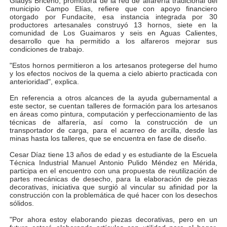
Gladys Briceño, promotora de la red de alfarería tradicional del
municipio Campo Elías, refiere que con apoyo financiero
otorgado por Fundacite, esa instancia integrada por 30
productores artesanales construyó 13 hornos, siete en la
comunidad de Los Guaimaros y seis en Aguas Calientes,
desarrollo que ha permitido a los alfareros mejorar sus
condiciones de trabajo.
"Estos hornos permitieron a los artesanos protegerse del humo
y los efectos nocivos de la quema a cielo abierto practicada con
anterioridad", explica.
En referencia a otros alcances de la ayuda gubernamental a
este sector, se cuentan talleres de formación para los artesanos
en áreas como pintura, computación y perfeccionamiento de las
técnicas de alfarería, así como la construcción de un
transportador de carga, para el acarreo de arcilla, desde las
minas hasta los talleres, que se encuentra en fase de diseño.
Cesar Díaz tiene 13 años de edad y es estudiante de la Escuela
Técnica Industrial Manuel Antonio Pulido Méndez en Mérida,
participa en el encuentro con una propuesta de reutilización de
partes mecánicas de desecho, para la elaboración de piezas
decorativas, iniciativa que surgió al vincular su afinidad por la
construcción con la problemática de qué hacer con los desechos
sólidos.
"Por ahora estoy elaborando piezas decorativas, pero en un