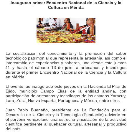
Inauguran primer Encuentro Nacional de la Ciencia y la
Fundacite Mérida dicta taller gratuito de electrónica b
Cultura en Mérida
INN-Mérida celebró el Lacto grado para promover el ini
Impulsan plan estratégico de seguridad ciudadana 2027
Mérida impulsa desarrollo económico con taller de ma
La socialización del conocimiento y la promoción del saber
tecnológico patrimonial que representa la artesanía, así como el
Fomficc consolida alianzas e impulsa la economía com
intercambio de experiencias y saberes, une desde este jueves
11 y hasta el sábado 13 de julio, a artesanos y tecnólogos
durante el primer Encuentro Nacional de la Ciencia y la Cultura
Niños de Estudiantes de Mérida sembraron 110 árboles
en Mérida.
Corposalud y Secretaría Social fortalecen la atención e
El evento fue inaugurado este jueves en la Hacienda El Pilar de
Ejido, municipio Campo Elías de la entidad andina, con
participación de artesanos y tecnólogos de los estados Yaracuy,
Inicia el plan vacacional Venezuela Renace en el sector
Lara, Zulia, Nueva Esparta, Portuguesa y Mérida, entre otros.
Juan Pablo Buenaño, presidente de La Fundación para el
Entregan planta eléctrica para fortalecer la atención sa
Desarrollo de la Ciencia y la Tecnología (Fundacite) advierte en
el porvenir venezolano una estrecha vinculación de la actividad
científica pertinente al quehacer cultural, artesanal y productivo
Expertos inspeccionan espacios del OAN para la instal
del país.