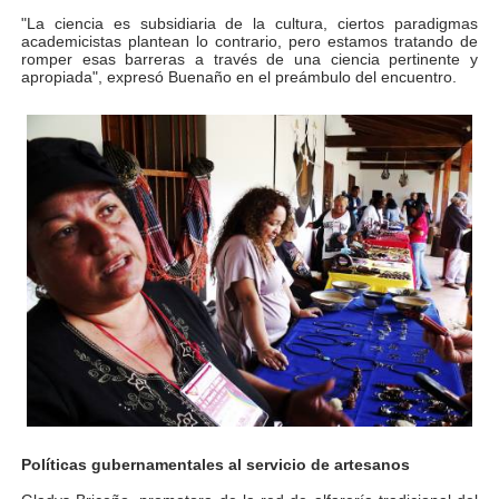
"La ciencia es subsidiaria de la cultura, ciertos paradigmas
Dictan MasterClass en el marco del Encuentro LAGO Ve
academicistas plantean lo contrario, pero estamos tratando de
romper esas barreras a través de una ciencia pertinente y
apropiada", expresó Buenaño en el preámbulo del encuentro.
Campo Elías avanza con plan de asfaltado
Encuentro estadal fortalece la coordinación de polític
Gobernador Arnaldo Sánchez apadrina a más de 993 nu
Plan Quirúrgico Regional llega a Pueblo Llano con la ac
Políticas gubernamentales al servicio de artesanos