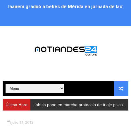
Iaanem graduó a bebés de Mérida en jornada de lactan
Iahula pone en marcha protocolo de triaje psicosocial 
Arranca en Rivas Dávila el Plan de Renovación de Voce
Alcalde Nelson Álvarez llevó jornada recreativa a la pa
CorpoMérida continúa con ciclos de formación
Fundacite culmina primera etapa de su Plan Vacacional
Nevado Gas optimiza servicio residencial en la Urbani
Balance semestral impulsa inclusión y atención a pers
Última Hora
Iahula pone en marcha protocolo de triaje psicosocial para atender a rescatistas
Plan Vacacional Comunitario “Ríe 2026” recorre las pa
julio 11, 2013
Alcaldía del Municipio Libertador realizó una jornada s