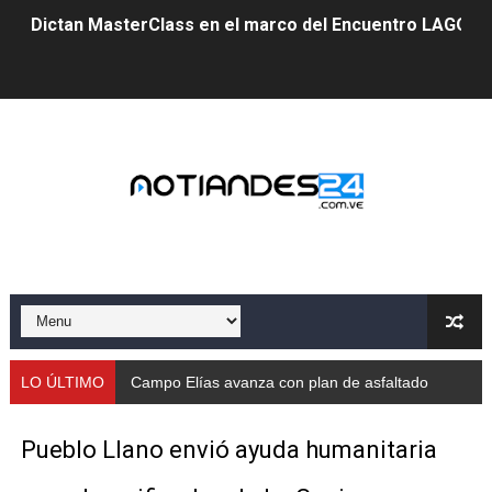
Dictan MasterClass en el marco del Encuentro LAGO Ve
Campo Elías avanza con plan de asfaltado
Encuentro estadal fortalece la coordinación de polític
Gobernador Arnaldo Sánchez apadrina a más de 993 nu
Venezuela instala su primer detector de astropartícula
Consolidan planificación técnica en el Complejo Educat
Mérida fortalece su reserva deportiva de cara a comp
Gobernación de Mérida instalará mesa de trabajo con 
LO ÚLTIMO
Campo Elías avanza con plan de asfaltado
Niños merideños potencian su talento en plan vacaciona
Pueblo Llano envió ayuda humanitaria
Fundecem ofrece taller de bordado en punto de cruz