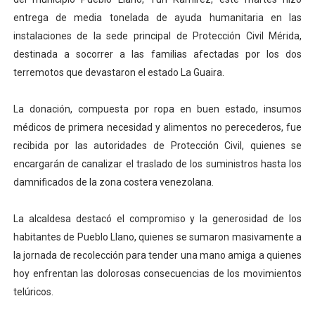
El Lactario del Iahula celebra la Semana Mundial de la 
entrega de media tonelada de ayuda humanitaria en las
instalaciones de la sede principal de Protección Civil Mérida,
Plan Vacacional "Venezuela Ríe 2026" brinda recreación 
destinada a socorrer a las familias afectadas por los dos
terremotos que devastaron el estado La Guaira.
Iniciación al yoga reúne a diversos clubes deportivos 
La donación, compuesta por ropa en buen estado, insumos
Mincomunas impulsa el autogobierno en Mérida con plan 
médicos de primera necesidad y alimentos no perecederos, fue
Expertos inspeccionan espacios del OAN para la instal
recibida por las autoridades de Protección Civil, quienes se
encargarán de canalizar el traslado de los suministros hasta los
damnificados de la zona costera venezolana.
La alcaldesa destacó el compromiso y la generosidad de los
habitantes de Pueblo Llano, quienes se sumaron masivamente a
la jornada de recolección para tender una mano amiga a quienes
hoy enfrentan las dolorosas consecuencias de los movimientos
telúricos.