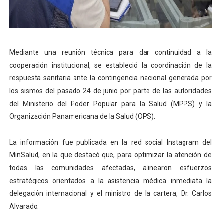
Dictan MasterClass en el marco del Encuentro LAGO Ve
Campo Elías avanza con plan de asfaltado
Mediante una reunión técnica para dar continuidad a la
Encuentro estadal fortalece la coordinación de polític
cooperación institucional, se estableció la coordinación de la
respuesta sanitaria ante la contingencia nacional generada por
Gobernador Arnaldo Sánchez apadrina a más de 993 nu
los sismos del pasado 24 de junio por parte de las autoridades
Plan Quirúrgico Regional llega a Pueblo Llano con la ac
del Ministerio del Poder Popular para la Salud (MPPS) y la
Organización Panamericana de la Salud (OPS).
La información fue publicada en la red social Instagram del
MinSalud, en la que destacó que, para optimizar la atención de
todas las comunidades afectadas, alinearon esfuerzos
estratégicos orientados a la asistencia médica inmediata la
delegación internacional y el ministro de la cartera, Dr. Carlos
Alvarado.