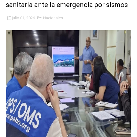
sanitaria ante la emergencia por sismos
Fundacite Mérida dicta taller gratuito de electrónica b
julio 01, 2026
Nacionales
INN-Mérida celebró el Lacto grado para promover el ini
Impulsan plan estratégico de seguridad ciudadana 2027
Mérida impulsa desarrollo económico con taller de ma
Fomficc consolida alianzas e impulsa la economía com
Niños de Estudiantes de Mérida sembraron 110 árboles
Corposalud y Secretaría Social fortalecen la atención e
Inicia el plan vacacional Venezuela Renace en el sector
Entregan planta eléctrica para fortalecer la atención sa
Expertos inspeccionan espacios del OAN para la instal