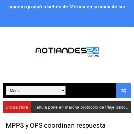
Iaanem graduó a bebés de Mérida en jornada de lactan
Iahula pone en marcha protocolo de triaje psicosocial 
Arranca en Rivas Dávila el Plan de Renovación de Voce
Alcalde Nelson Álvarez llevó jornada recreativa a la pa
CorpoMérida continúa con ciclos de formación
Fundacite culmina primera etapa de su Plan Vacacional
Nevado Gas optimiza servicio residencial en la Urbani
Balance semestral impulsa inclusión y atención a pers
Última Hora
Iahula pone en marcha protocolo de triaje psicosocial para atender a rescatistas
Plan Vacacional Comunitario “Ríe 2026” recorre las pa
MPPS y OPS coordinan respuesta
Alcaldía del Municipio Libertador realizó una jornada s