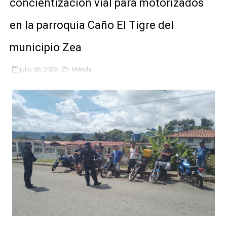
concientización vial para motorizados
Niños merideños potencian su talento en plan vacaciona
en la parroquia Caño El Tigre del
Fundecem ofrece taller de bordado en punto de cruz
municipio Zea
Gobierno bolivariano avanza en la transformación del h
julio 06, 2026
Mérida
Niños merideños aprenden sobre gaita de tambora co
Hospital universitario muestra sus avances en visita de
Instituto Nacional de Nutrición celebra Semana Interna
Gobernación de Mérida fortalece el desarrollo product
Corposalud inició talleres para aspirantes al curso de
Fortalecen formación académica de médicos en proces
Fortaleciendo la economía comunal en El Vigía con mi