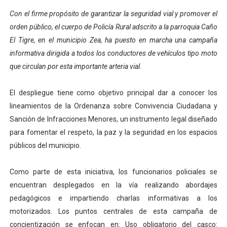
Campo Elías consolida plan de bacheo en el sector La 
Con el firme propósito de garantizar la seguridad vial y promover el
orden público, el cuerpo de Policía Rural adscrito a la parroquia Caño
Fundecem inició con éxito el taller vacacional de origa
El Tigre, en el municipio Zea, ha puesto en marcha una campaña
informativa dirigida a todos los conductores de vehículos tipo moto
El Lactario del Iahula celebra la Semana Mundial de la 
que circulan por esta importante arteria vial.
Plan Vacacional "Venezuela Ríe 2026" brinda recreación 
El despliegue tiene como objetivo principal dar a conocer los
Inicia el plan vacacional Venezuela Renace en el sector
lineamientos de la Ordenanza sobre Convivencia Ciudadana y
Sanción de Infracciones Menores, un instrumento legal diseñado
para fomentar el respeto, la paz y la seguridad en los espacios
públicos del municipio.
Como parte de esta iniciativa, los funcionarios policiales se
encuentran desplegados en la vía realizando abordajes
pedagógicos e impartiendo charlas informativas a los
motorizados. Los puntos centrales de esta campaña de
concientización se enfocan en: Uso obligatorio del casco: