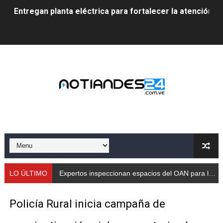
Entregan planta eléctrica para fortalecer la atención sa
Expertos inspeccionan espacios del OAN para la instal
Dictan MasterClass en el marco del Encuentro LAGO Ve
Campo Elías avanza con plan de asfaltado
Encuentro estadal fortalece la coordinación de polític
Gobernador Arnaldo Sánchez apadrina a más de 993 nu
Venezuela instala su primer detector de astropartícula
Consolidan planificación técnica en el Complejo Educat
LO ÚLTIMO
Expertos inspeccionan espacios del OAN para la instalación del detector Cherenkov de agua
Mérida fortalece su reserva deportiva de cara a comp
Policía Rural inicia campaña de
Gobernación de Mérida instalará mesa de trabajo con 