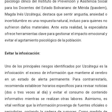
psicólogo clínico del Instituto de Prevención y Asistencia Social
El Lactario del Iahula celebra la Semana Mundial de la 
para los Docentes del Estado Bolivariano de Mérida (Ipasdem),
Magda Inés Uzcátegui, destaca que sentir angustia, ansiedad o
Plan Vacacional "Venezuela Ríe 2026" brinda recreación 
incertidumbre es una respuesta natural, incluso para quienes no
sufrieron daños materiales. Ante esta realidad, la especialista
Iniciación al yoga reúne a diversos clubes deportivos 
ofrece herramientas clave para gestionar el impacto emocional y
Mincomunas impulsa el autogobierno en Mérida con plan 
evitar el agotamiento psicológico de la población.
Expertos inspeccionan espacios del OAN para la instal
Evitar la infoxicación:
Uno de los principales riesgos identificados por Uzcátegui es la
infoxicación: el exceso de información que mantiene al cerebro
en un estado de alerta permanente. Para contrarrestarlo,
recomienda establecer horarios específicos para revisar noticias
(dos o tres veces al día) y evitar el consumo de contenido
informativo mientras se realizan otras labores. Asimismo, es
vital verificar que la información provenga de fuentes oficiales o
periodistas, cortando la cadena de rumores. Como medida de