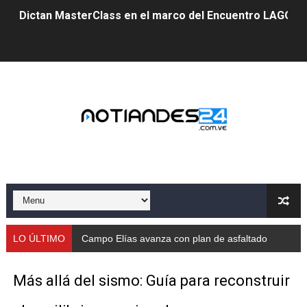
Dictan MasterClass en el marco del Encuentro LAGO Ve
Campo Elías avanza con plan de asfaltado
Encuentro estadal fortalece la coordinación de polític
Gobernador Arnaldo Sánchez apadrina a más de 993 nu
Venezuela instala su primer detector de astropartícula
Consolidan planificación técnica en el Complejo Educat
Mérida fortalece su reserva deportiva de cara a comp
Gobernación de Mérida instalará mesa de trabajo con 
LO ÚLTIMO
Campo Elías avanza con plan de asfaltado
Niños merideños potencian su talento en plan vacaciona
Más allá del sismo: Guía para reconstruir
Fundecem ofrece taller de bordado en punto de cruz