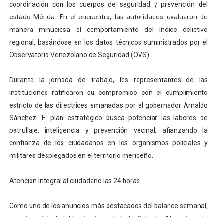
coordinación con los cuerpos de seguridad y prevención del
Alcaldía del Municipio Libertador realizó una jornada s
estado Mérida. En el encuentro, las autoridades evaluaron de
manera minuciosa el comportamiento del índice delictivo
Fundacite Mérida dicta taller gratuito de electrónica b
regional, basándose en los datos técnicos suministrados por el
Observatorio Venezolano de Seguridad (OVS).
INN-Mérida celebró el Lacto grado para promover el ini
Impulsan plan estratégico de seguridad ciudadana 2027
Durante la jornada de trabajo, los representantes de las
instituciones ratificaron su compromiso con el cumplimiento
Jornada social benefició a 250 familias en Los Guarima
estricto de las directrices emanadas por el gobernador Arnaldo
Sánchez. El plan estratégico busca potenciar las labores de
patrullaje, inteligencia y prevención vecinal, afianzando la
confianza de los ciudadanos en los organismos policiales y
militares desplegados en el territorio merideño.
Atención integral al ciudadano las 24 horas
Como uno de los anuncios más destacados del balance semanal,