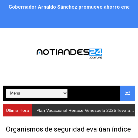
Gobernador Arnaldo Sánchez promueve ahorro energé
Plan Vacacional Renace Venezuela 2026 lleva activida
Plan de alumbrado público sustituye progresivamente m
Cuerpos de Seguridad activaron operativos nocturnos p
​Gobierno Bolivariano avanza en la instalación de nuev
Gobernación de Mérida despliega plan de atención integ
Alcaldía de Libertador impulsa el Plan Ofensiva Comuna
Cidata y el Observatorio Astronómico Nacional de Bras
Última Hora
Plan Vacacional Renace Venezuela 2026 lleva actividades recreativas a Los Guaimaros
Concejo Municipal de Zea celebra distinción de "Muni
Organismos de seguridad evalúan índice
CIEPROL-ULA distingue al municipio Zea como "Munici