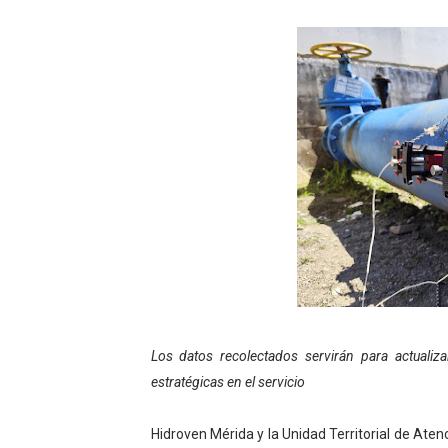
Gobierno bolivariano avanz
Niños merideños aprenden
Hospital universitario mues
Instituto Nacional de Nutri
Gobernación de Mérida fort
Corposalud inició talleres 
Fortalecen formación acad
Fortaleciendo la economía
Los datos recolectados servirán para actualiz
estratégicas en el servicio
Campo Elías consolida plan
Fundecem inició con éxito e
Hidroven Mérida y la Unidad Territorial de Ate