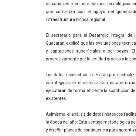
de caudales mediante equipos tecnológicos en 
El Lactario del Iahula cele
que comienza con el apoyo del gobernado
infraestructura hídrica regional.
Plan Vacacional "Venezuela 
Iniciación al yoga reúne a
El secretario para el Desarrollo Integral de
Guacarán, explicó que las evaluaciones técnic
Mincomunas impulsa el auto
y captaciones superficiales o por pozos. El
progresivamente por la entidad gracias a la coor
Expertos inspeccionan espa
Los datos recolectados servirán para actualiz
estratégicas en el servicio. Con esta inform
ejecutarán de forma eficiente la sustitución d
existentes.
Asimismo, el análisis de datos históricos facil
la época del año. Esta ventaja metodológica perm
y diseñar planes de contingencia para garantiza