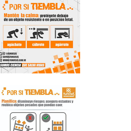
 Libertador
rnada vacacional
ritorial
e agua