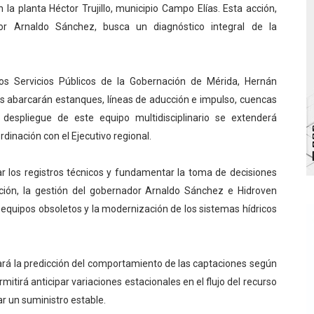
la planta Héctor Trujillo, municipio Campo Elías. Esta acción,
bra la Semana Mundial de la Lactancia Materna
r Arnaldo Sánchez, busca un diagnóstico integral de la
Ríe 2026" brinda recreación y cultura a niños del municipio
 diversos clubes deportivos de Zea en una enriquecedora jo
 los Servicios Públicos de la Gobernación de Mérida, Hernán
as abarcarán estanques, líneas de aducción e impulso, cuencas
gobierno en Mérida con plan de actualización y atención ter
 despliegue de este equipo multidisciplinario se extenderá
dinación con el Ejecutivo regional.
cios del OAN para la instalación del detector Cherenkov d
ar los registros técnicos y fundamentar la toma de decisiones
ación, la gestión del gobernador Arnaldo Sánchez e Hidroven
e equipos obsoletos y la modernización de los sistemas hídricos
itará la predicción del comportamiento de las captaciones según
itirá anticipar variaciones estacionales en el flujo del recurso
r un suministro estable.