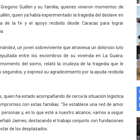
R
 Gregorio Guillén y su familia, quienes vivieron momentos de
marco del Encuentro LAGO Venezuela, edición Mérida
uillén, quien ya había experimentado la tragedia del deslave en
n de asfaltado
ia de la fe y el apoyo recibido desde Caracas para lograr
a.
 la coordinación de políticas sociales en Mérida
nández, un joven sobreviviente que atraviesa un doloroso luto
z apadrina a más de 993 nuevos bachilleres de Mérida
epultada entre los escombros de su vivienda en La Guaira.
momento del sismo, relató la crudeza de la tragedia que le
ega a Pueblo Llano con la activación de dos quirófanos
s segundos, y expresó su agradecimiento por la ayuda recibida
s, quien ha estado acompañando de cerca la situación logística
ompromiso con estas familias. "Se establece una red de amor
s personas y, en lo que esté a nuestro alcance, vamos a seguir
 señaló Jaimes, destacando el trabajo conjunto con fundaciones
estar de los desplazados.