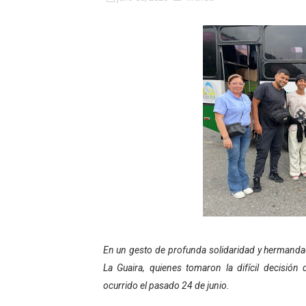
Fundacite Mérida dicta tall
INN-Mérida celebró el Lacto
Impulsan plan estratégico 
Mérida impulsa desarrollo 
Fomficc consolida alianzas
Niños de Estudiantes de M
Corposalud y Secretaría Soc
Inicia el plan vacacional V
En un gesto de profunda solidaridad y hermandad,
Entregan planta eléctrica pa
La Guaira, quienes tomaron la difícil decisión
ocurrido el pasado 24 de junio.
Expertos inspeccionan espa