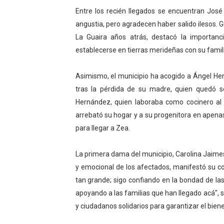
Entre los recién llegados se encuentran José
Dictan MasterClass en el 
angustia, pero agradecen haber salido ilesos. G
Campo Elías avanza con pla
La Guaira años atrás, destacó la importanc
establecerse en tierras merideñas con su famili
Encuentro estadal fortalece
Asimismo, el municipio ha acogido a Ángel Her
Gobernador Arnaldo Sánche
tras la pérdida de su madre, quien quedó s
Hernández, quien laboraba como cocinero al 
Plan Quirúrgico Regional ll
arrebató su hogar y a su progenitora en apena
para llegar a Zea.
La primera dama del municipio, Carolina Jaime
y emocional de los afectados, manifestó su c
tan grande; sigo confiando en la bondad de la
apoyando a las familias que han llegado acá",
y ciudadanos solidarios para garantizar el bien