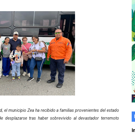
er gratuito de electrónica básica para jóvenes
 grado para promover el inicio de una vida saludable
de seguridad ciudadana 2027-2029 en los 23 municipios
económico con taller de marcas y patentes
 e impulsa la economía comunal en Mérida
érida sembraron 110 árboles en su sede
ial fortalecen la atención en los municipios
enezuela Renace en el sector El Alcázar
 el municipio Zea ha recibido a familias provenientes del estado
ra fortalecer la atención sanitaria en Ejido
 de desplazarse tras haber sobrevivido al devastador terremoto
cios del OAN para la instalación del detector Cherenkov d
I