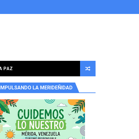
A PAZ
IMPULSANDO LA MERIDEÑIDAD
ores en la parroquia Osuna Rodríguez