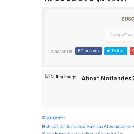
Prensa Alcaldía del Municipio Libertador
SUSC
Facebook
Twitter
COMPARTIR:
About Notiandes
Siguiente
Historias De Resiliencia: Familias Afectadas Por E
Sismo Encuentran Una Mano Amiga En Zea