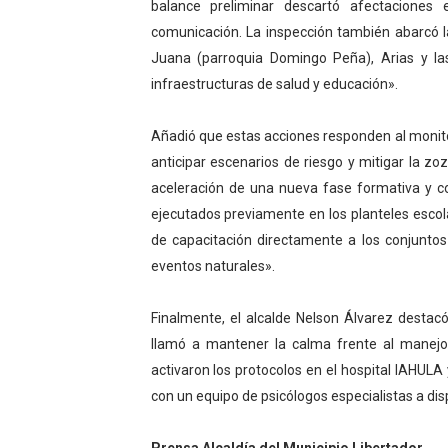
balance preliminar descartó afectaciones
Dictan MasterClass en el 
comunicación. La inspección también abarcó l
Juana (parroquia Domingo Peña), Arias y la
Campo Elías avanza con pla
infraestructuras de salud y educación».
Encuentro estadal fortalece
Añadió que estas acciones responden al monitore
Gobernador Arnaldo Sánche
anticipar escenarios de riesgo y mitigar la zo
aceleración de una nueva fase formativa y 
Plan Quirúrgico Regional ll
ejecutados previamente en los planteles escol
de capacitación directamente a los conjuntos
eventos naturales».
Finalmente, el alcalde Nelson Álvarez destacó
llamó a mantener la calma frente al manejo
activaron los protocolos en el hospital IAHULA
con un equipo de psicólogos especialistas a dis