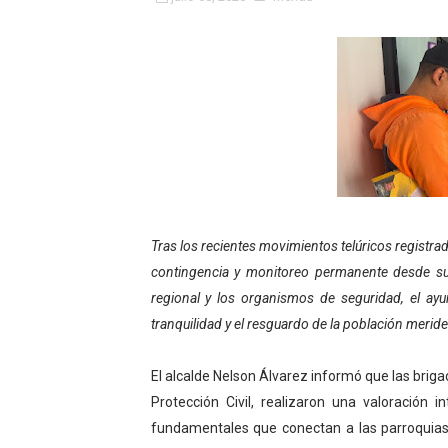
Fundacite Mérida dicta tall
INN-Mérida celebró el Lacto
Impulsan plan estratégico 
Mérida impulsa desarrollo 
Fomficc consolida alianzas
Tras los recientes movimientos telúricos registrado
Niños de Estudiantes de M
contingencia y monitoreo permanente desde su
Corposalud y Secretaría Soc
regional y los organismos de seguridad, el ay
tranquilidad y el resguardo de la población merid
Inicia el plan vacacional V
El alcalde Nelson Álvarez informó que las brig
Entregan planta eléctrica pa
Protección Civil, realizaron una valoración 
Expertos inspeccionan espa
fundamentales que conectan a las parroquias 