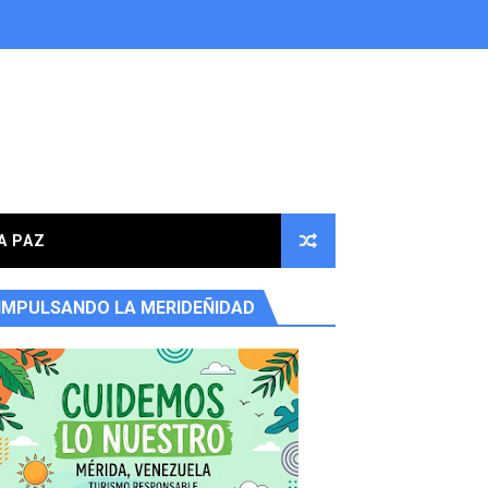
A PAZ
IMPULSANDO LA MERIDEÑIDAD
ores en la parroquia Osuna Rodríguez