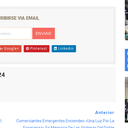
RIBIRSE VIA EMAIL
Google+
Pinterest
Linkedin
24
Anterior
l
Comerciantes Emergentes Encienden «Una Luz Por La
Esperanza» En Memoria De Las Víctimas Del Doble