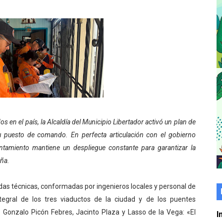
er gratuito de electrónica básica para jóvenes
 grado para promover el inicio de una vida saludable
de seguridad ciudadana 2027-2029 en los 23 municipios
económico con taller de marcas y patentes
 e impulsa la economía comunal en Mérida
s en el país, la Alcaldía del Municipio Libertador activó un plan de
érida sembraron 110 árboles en su sede
 puesto de comando. En perfecta articulación con el gobierno
ial fortalecen la atención en los municipios
untamiento mantiene un despliegue constante para garantizar la
eña.
enezuela Renace en el sector El Alcázar
adas técnicas, conformadas por ingenieros locales y personal de
ra fortalecer la atención sanitaria en Ejido
integral de los tres viaductos de la ciudad y de los puentes
cios del OAN para la instalación del detector Cherenkov d
Gonzalo Picón Febres, Jacinto Plaza y Lasso de la Vega: «El
I