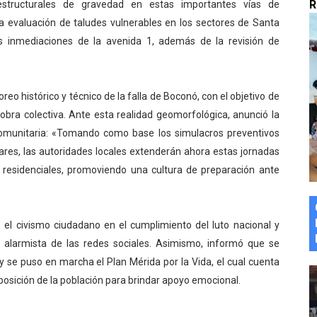
R
 estructurales de gravedad en estas importantes vías de
marco del Encuentro LAGO Venezuela, edición Mérida
a evaluación de taludes vulnerables en los sectores de Santa
s inmediaciones de la avenida 1, además de la revisión de
n de asfaltado
 la coordinación de políticas sociales en Mérida
o histórico y técnico de la falla de Boconó, con el objetivo de
z apadrina a más de 993 nuevos bachilleres de Mérida
zobra colectiva. Ante esta realidad geomorfológica, anunció la
comunitaria: «Tomando como base los simulacros preventivos
ega a Pueblo Llano con la activación de dos quirófanos
ares, las autoridades locales extenderán ahora estas jornadas
 residenciales, promoviendo una cultura de preparación ante
 el civismo ciudadano en el cumplimiento del luto nacional y
 alarmista de las redes sociales. Asimismo, informó que se
 y se puso en marcha el Plan Mérida por la Vida, el cual cuenta
posición de la población para brindar apoyo emocional.