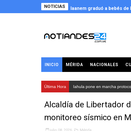
NOTICIAS
Iaanem graduó a bebés de M
Iahula pone en marcha proto
Arranca en Rivas Dávila el
Alcalde Nelson Álvarez llev
CorpoMérida continúa con 
INICIO
MÉRIDA
NACIONALES
C
Fundacite culmina primera 
Nevado Gas optimiza servic
Última Hora
Iahula pone en marcha protocolo
Balance semestral impulsa 
Alcaldía de Libertador 
Plan Vacacional Comunitari
monitoreo sísmico en M
Alcaldía del Municipio Libe
julio 08, 2026
Mérida