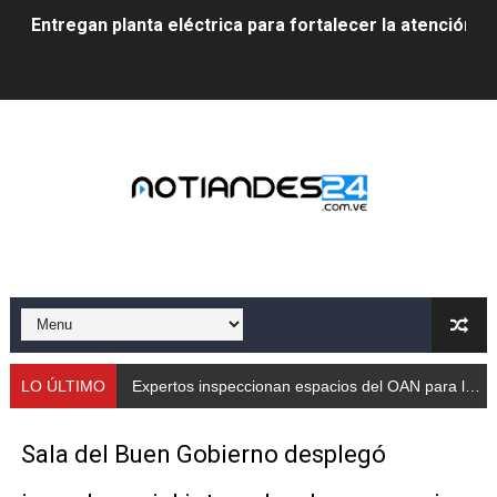
Entregan planta eléctrica para fortalecer la atención sa
Expertos inspeccionan espacios del OAN para la instal
Dictan MasterClass en el marco del Encuentro LAGO Ve
Campo Elías avanza con plan de asfaltado
Encuentro estadal fortalece la coordinación de polític
Gobernador Arnaldo Sánchez apadrina a más de 993 nu
Venezuela instala su primer detector de astropartícula
Consolidan planificación técnica en el Complejo Educat
LO ÚLTIMO
Expertos inspeccionan espacios del OAN para la instalación del detector Cherenkov de agua
Mérida fortalece su reserva deportiva de cara a comp
Sala del Buen Gobierno desplegó
Gobernación de Mérida instalará mesa de trabajo con 