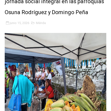
jornada social integral en las parroquias
Niños merideños potencian su talento en plan vacaciona
Osuna Rodríguez y Domingo Peña
Fundecem ofrece taller de bordado en punto de cruz
junio 15, 2026
Mérida
Gobierno bolivariano avanza en la transformación del h
Niños merideños aprenden sobre gaita de tambora co
Hospital universitario muestra sus avances en visita de
Instituto Nacional de Nutrición celebra Semana Interna
Gobernación de Mérida fortalece el desarrollo product
Corposalud inició talleres para aspirantes al curso de
Fortalecen formación académica de médicos en proces
Fortaleciendo la economía comunal en El Vigía con mi