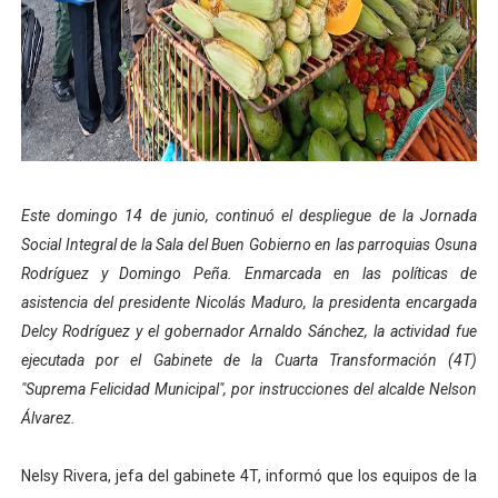
Campo Elías consolida plan de bacheo en el sector La 
Fundecem inició con éxito el taller vacacional de origa
El Lactario del Iahula celebra la Semana Mundial de la 
Plan Vacacional "Venezuela Ríe 2026" brinda recreación 
Este domingo 14 de junio, continuó el despliegue de la Jornada
Inicia el plan vacacional Venezuela Renace en el sector
Social Integral de la Sala del Buen Gobierno en las parroquias Osuna
Rodríguez y Domingo Peña. Enmarcada en las políticas de
asistencia del presidente Nicolás Maduro, la presidenta encargada
Delcy Rodríguez y el gobernador Arnaldo Sánchez, la actividad fue
ejecutada por el Gabinete de la Cuarta Transformación (4T)
"Suprema Felicidad Municipal", por instrucciones del alcalde Nelson
Álvarez.
Nelsy Rivera, jefa del gabinete 4T, informó que los equipos de la