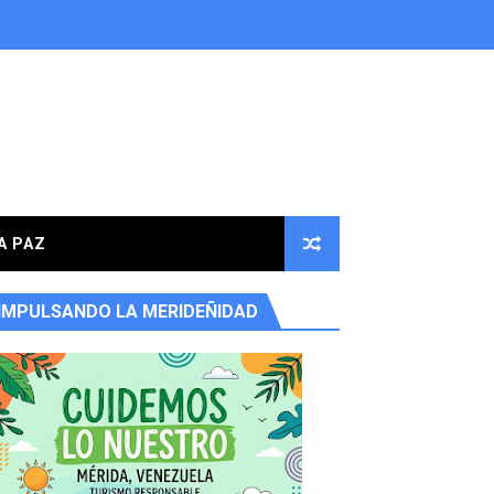
A PAZ
IMPULSANDO LA MERIDEÑIDAD
ores en la parroquia Osuna Rodríguez