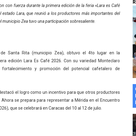
R
ron con fuerza durante la primera edición de la feria «Lara es Café
marco del Encuentro LAGO Venezuela, edición Mérida
l estado Lara, que reunió a los productores más importantes del
n de asfaltado
del municipio Zea tuvo una participación sobresaliente.
 la coordinación de políticas sociales en Mérida
z apadrina a más de 993 nuevos bachilleres de Mérida
de Santa Rita (municipio Zea), obtuvo el 4to lugar en la
mera edición Lara Es Café 2026. Con su variedad Monteclaro
ega a Pueblo Llano con la activación de dos quirófanos
 fortalecimiento y promoción del potencial cafetalero de
estacó el logro como un incentivo para que otros productores
. Ahora se prepara para representar a Mérida en el Encuentro
26), que se celebrará en Caracas del 10 al 12 de julio.