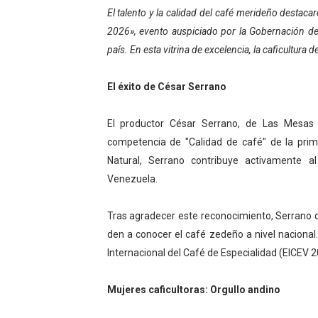
El talento y la calidad del café merideño destaca
Dictan MasterClass en el 
2026», evento auspiciado por la Gobernación de
Campo Elías avanza con pla
país. En esta vitrina de excelencia, la caficultura 
Encuentro estadal fortalece
El éxito de César Serrano
Gobernador Arnaldo Sánche
El productor César Serrano, de Las Mesas 
competencia de "Calidad de café" de la pri
Plan Quirúrgico Regional ll
Natural, Serrano contribuye activamente al
Venezuela.
Tras agradecer este reconocimiento, Serrano d
den a conocer el café zedeño a nivel nacional
Internacional del Café de Especialidad (EICEV 20
Mujeres caficultoras: Orgullo andino