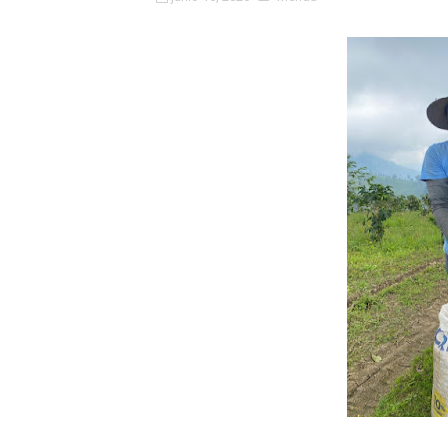
Fundacite Mérida dicta tall
INN-Mérida celebró el Lacto
Impulsan plan estratégico 
Mérida impulsa desarrollo 
Fomficc consolida alianzas
Niños de Estudiantes de M
Corposalud y Secretaría Soc
Inicia el plan vacacional V
Entregan planta eléctrica pa
Expertos inspeccionan espa