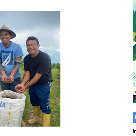
er gratuito de electrónica básica para jóvenes
 grado para promover el inicio de una vida saludable
de seguridad ciudadana 2027-2029 en los 23 municipios
económico con taller de marcas y patentes
 e impulsa la economía comunal en Mérida
érida sembraron 110 árboles en su sede
ial fortalecen la atención en los municipios
enezuela Renace en el sector El Alcázar
ra fortalecer la atención sanitaria en Ejido
cios del OAN para la instalación del detector Cherenkov d
I