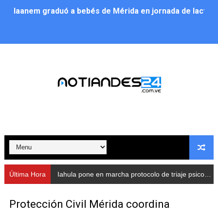
Iaanem graduó a bebés de Mérida en jornada de lactan
Iahula pone en marcha protocolo de triaje psicosocial 
Arranca en Rivas Dávila el Plan de Renovación de Voce
Alcalde Nelson Álvarez llevó jornada recreativa a la pa
CorpoMérida continúa con ciclos de formación
Fundacite culmina primera etapa de su Plan Vacacional
Nevado Gas optimiza servicio residencial en la Urbani
Balance semestral impulsa inclusión y atención a pers
Última Hora
Iahula pone en marcha protocolo de triaje psicosocial para atender a rescatistas
Plan Vacacional Comunitario “Ríe 2026” recorre las pa
Protección Civil Mérida coordina
Alcaldía del Municipio Libertador realizó una jornada s