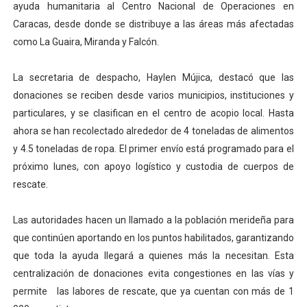
ayuda humanitaria al Centro Nacional de Operaciones en
Dictan MasterClass en el marco del Encuentro LAGO Ve
Caracas, desde donde se distribuye a las áreas más afectadas
como La Guaira, Miranda y Falcón.
Campo Elías avanza con plan de asfaltado
La secretaria de despacho, Haylen Mújica, destacó que las
Encuentro estadal fortalece la coordinación de polític
donaciones se reciben desde varios municipios, instituciones y
Gobernador Arnaldo Sánchez apadrina a más de 993 nu
particulares, y se clasifican en el centro de acopio local. Hasta
ahora se han recolectado alrededor de 4 toneladas de alimentos
Plan Quirúrgico Regional llega a Pueblo Llano con la ac
y 4.5 toneladas de ropa. El primer envío está programado para el
próximo lunes, con apoyo logístico y custodia de cuerpos de
rescate.
Las autoridades hacen un llamado a la población merideña para
que continúen aportando en los puntos habilitados, garantizando
que toda la ayuda llegará a quienes más la necesitan. Esta
centralización de donaciones evita congestiones en las vías y
permite las labores de rescate, que ya cuentan con más de 1