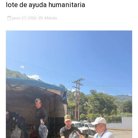
lote de ayuda humanitaria
Fundacite Mérida dicta taller gratuito de electrónica b
junio 27, 2026
Mérida
INN-Mérida celebró el Lacto grado para promover el ini
Impulsan plan estratégico de seguridad ciudadana 2027
Mérida impulsa desarrollo económico con taller de ma
Fomficc consolida alianzas e impulsa la economía com
Niños de Estudiantes de Mérida sembraron 110 árboles
Corposalud y Secretaría Social fortalecen la atención e
Inicia el plan vacacional Venezuela Renace en el sector
Entregan planta eléctrica para fortalecer la atención sa
Expertos inspeccionan espacios del OAN para la instal