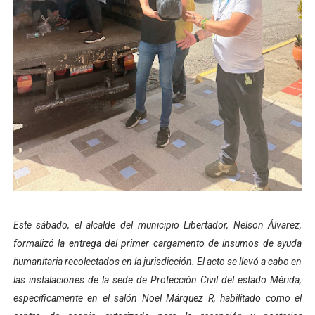
Dictan MasterClass en el marco del Encuentro LAGO Ve
Campo Elías avanza con plan de asfaltado
Encuentro estadal fortalece la coordinación de polític
Gobernador Arnaldo Sánchez apadrina a más de 993 nu
Plan Quirúrgico Regional llega a Pueblo Llano con la ac
Este sábado, el alcalde del municipio Libertador, Nelson Álvarez,
formalizó la entrega del primer cargamento de insumos de ayuda
humanitaria recolectados en la jurisdicción. El acto se llevó a cabo en
las instalaciones de la sede de Protección Civil del estado Mérida,
específicamente en el salón Noel Márquez R, habilitado como el