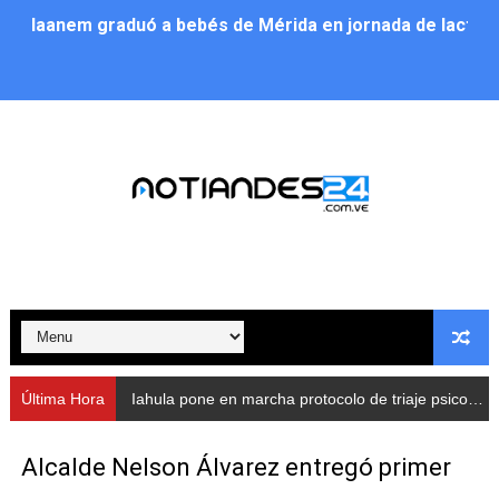
Iaanem graduó a bebés de Mérida en jornada de lactan
Iahula pone en marcha protocolo de triaje psicosocial 
Arranca en Rivas Dávila el Plan de Renovación de Voce
Alcalde Nelson Álvarez llevó jornada recreativa a la pa
CorpoMérida continúa con ciclos de formación
Fundacite culmina primera etapa de su Plan Vacacional
Nevado Gas optimiza servicio residencial en la Urbani
Balance semestral impulsa inclusión y atención a pers
Última Hora
Iahula pone en marcha protocolo de triaje psicosocial para atender a rescatistas
Plan Vacacional Comunitario “Ríe 2026” recorre las pa
Alcalde Nelson Álvarez entregó primer
Alcaldía del Municipio Libertador realizó una jornada s