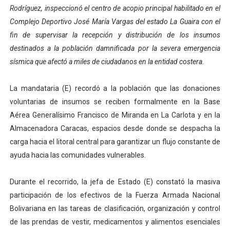
Rodríguez, inspeccionó el centro de acopio principal habilitado en el
Dictan MasterClass en el marco del Encuentro LAGO Ve
Complejo Deportivo José María Vargas del estado La Guaira con el
fin de supervisar la recepción y distribución de los insumos
Campo Elías avanza con plan de asfaltado
destinados a la población damnificada por la severa emergencia
Encuentro estadal fortalece la coordinación de polític
sísmica que afectó a miles de ciudadanos en la entidad costera.
Gobernador Arnaldo Sánchez apadrina a más de 993 nu
La mandataria (E) recordó a la población que las donaciones
voluntarias de insumos se reciben formalmente en la Base
Plan Quirúrgico Regional llega a Pueblo Llano con la ac
Aérea Generalísimo Francisco de Miranda en La Carlota y en la
Almacenadora Caracas, espacios desde donde se despacha la
carga hacia el litoral central para garantizar un flujo constante de
ayuda hacia las comunidades vulnerables.
Durante el recorrido, la jefa de Estado (E) constató la masiva
participación de los efectivos de la Fuerza Armada Nacional
Bolivariana en las tareas de clasificación, organización y control
de las prendas de vestir, medicamentos y alimentos esenciales