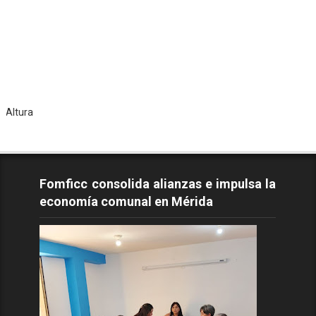
Tod
Fomficc consolida alianzas e impulsa la
economía comunal en Mérida