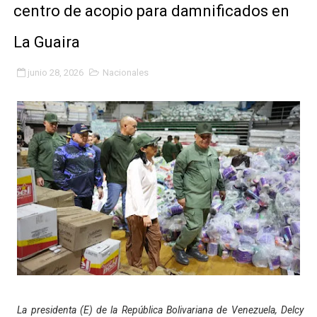
centro de acopio para damnificados en
Fundacite Mérida dicta taller gratuito de electrónica b
La Guaira
INN-Mérida celebró el Lacto grado para promover el ini
junio 28, 2026
Nacionales
Impulsan plan estratégico de seguridad ciudadana 2027
Mérida impulsa desarrollo económico con taller de ma
Fomficc consolida alianzas e impulsa la economía com
Niños de Estudiantes de Mérida sembraron 110 árboles
Corposalud y Secretaría Social fortalecen la atención e
Inicia el plan vacacional Venezuela Renace en el sector
Entregan planta eléctrica para fortalecer la atención sa
Expertos inspeccionan espacios del OAN para la instal
La presidenta (E) de la República Bolivariana de Venezuela, Delcy