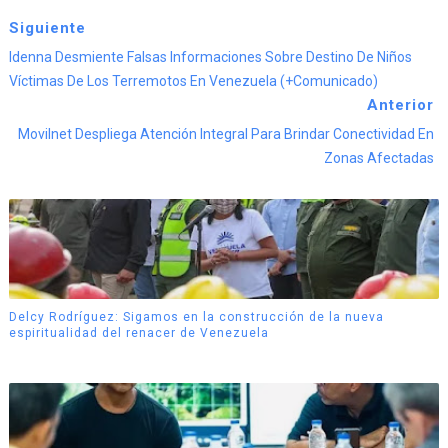
Siguiente
Idenna Desmiente Falsas Informaciones Sobre Destino De Niños
Víctimas De Los Terremotos En Venezuela (+Comunicado)
Anterior
Movilnet Despliega Atención Integral Para Brindar Conectividad En
Zonas Afectadas
Delcy Rodríguez: Sigamos en la construcción de la nueva
espiritualidad del renacer de Venezuela