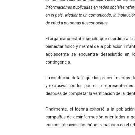
informaciones publicadas en redes sociales refer
El Lactario del Iahula cele
en el país. Mediante un comunicado, la instituci
Plan Vacacional "Venezuela 
de edad a personas desconocidas.
Iniciación al yoga reúne a
El organismo estatal señaló que coordina accio
bienestar físico y mental de la población infan
Mincomunas impulsa el auto
adolescente se encuentra desasistido en lo
Expertos inspeccionan espa
contingencia.
La institución detalló que los procedimientos d
y exclusiva con los padres o representantes
después de completar la verificación de la identi
Finalmente, el Idenna exhortó a la població
campañas de desinformación orientadas a ge
equipos técnicos continúan trabajando en el ret