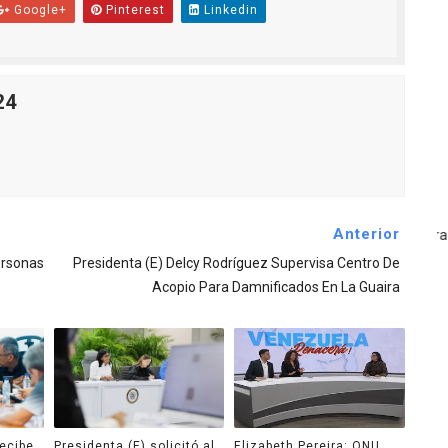
Google+
Pinterest
Linkedin
24
Anterior
ersonas
Presidenta (E) Delcy Rodríguez Supervisa Centro De
Acopio Para Damnificados En La Guaira
recibe
Presidenta (E) solicitó al
Elizabeth Pereira: ONU