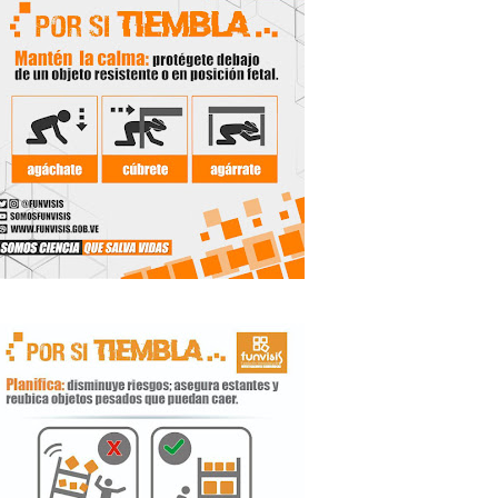
 Libertador
rnada vacacional
ritorial
e agua