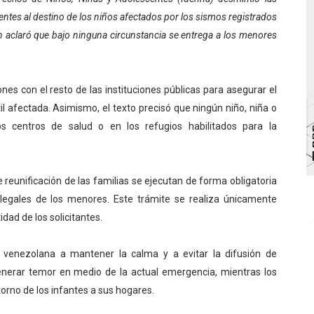
entes al destino de los niños afectados por los sismos registrados
bra la Semana Mundial de la Lactancia Materna
ón aclaró que bajo ninguna circunstancia se entrega a los menores
Ríe 2026" brinda recreación y cultura a niños del municipio
 diversos clubes deportivos de Zea en una enriquecedora jo
nes con el resto de las instituciones públicas para asegurar el
til afectada. Asimismo, el texto precisó que ningún niño, niña o
gobierno en Mérida con plan de actualización y atención ter
s centros de salud o en los refugios habilitados para la
cios del OAN para la instalación del detector Cherenkov d
e reunificación de las familias se ejecutan de forma obligatoria
 legales de los menores. Este trámite se realiza únicamente
dad de los solicitantes.
n venezolana a mantener la calma y a evitar la difusión de
nerar temor en medio de la actual emergencia, mientras los
orno de los infantes a sus hogares.