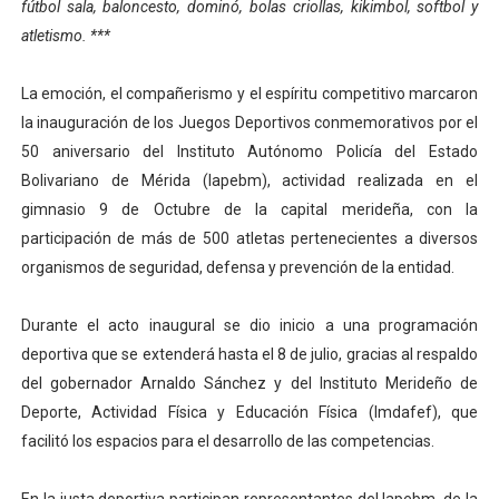
fútbol sala, baloncesto, dominó, bolas criollas, kikimbol, softbol y
Dictan MasterClass en el marco del Encuentro LAGO Ve
atletismo. ***
Campo Elías avanza con plan de asfaltado
La emoción, el compañerismo y el espíritu competitivo marcaron
la inauguración de los Juegos Deportivos conmemorativos por el
Encuentro estadal fortalece la coordinación de polític
50 aniversario del Instituto Autónomo Policía del Estado
Gobernador Arnaldo Sánchez apadrina a más de 993 nu
Bolivariano de Mérida (Iapebm), actividad realizada en el
gimnasio 9 de Octubre de la capital merideña, con la
Plan Quirúrgico Regional llega a Pueblo Llano con la ac
participación de más de 500 atletas pertenecientes a diversos
organismos de seguridad, defensa y prevención de la entidad.
Durante el acto inaugural se dio inicio a una programación
deportiva que se extenderá hasta el 8 de julio, gracias al respaldo
del gobernador Arnaldo Sánchez y del Instituto Merideño de
Deporte, Actividad Física y Educación Física (Imdafef), que
facilitó los espacios para el desarrollo de las competencias.