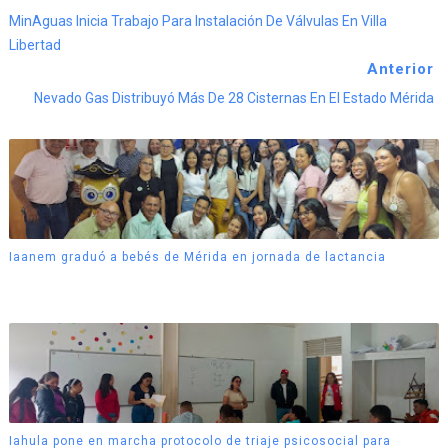
MinAguas Inicia Trabajo Para Instalación De Válvulas En Villa
Libertad
Anterior
Nevado Gas Distribuyó Más De 28 Cisternas En El Estado Mérida
Iaanem graduó a bebés de Mérida en jornada de lactancia
Iahula pone en marcha protocolo de triaje psicosocial para