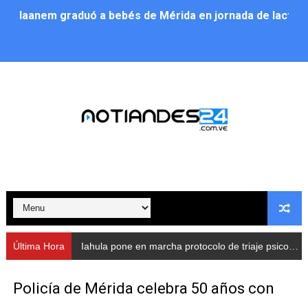
Iaanem graduó a bebés de Mérida en jornada de lactan
Iahula pone en marcha protocolo de triaje psicosocial 
Arranca en Rivas Dávila el Plan de Renovación de Voce
Alcalde Nelson Álvarez llevó jornada recreativa a la pa
CorpoMérida continúa con ciclos de formación
Fundacite culmina primera etapa de su Plan Vacacional
Nevado Gas optimiza servicio residencial en la Urbani
Balance semestral impulsa inclusión y atención a pers
Última Hora
Iahula pone en marcha protocolo de triaje psicosocial para atender a rescatistas
Plan Vacacional Comunitario “Ríe 2026” recorre las pa
Policía de Mérida celebra 50 años con
Alcaldía del Municipio Libertador realizó una jornada s