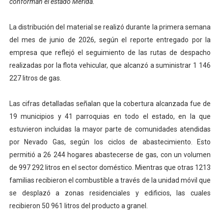
conforman el estado Mérida.
El Lactario del Iahula celebra la Semana Mundial de la 
La distribución del material se realizó durante la primera semana
Plan Vacacional "Venezuela Ríe 2026" brinda recreación 
del mes de junio de 2026, según el reporte entregado por la
empresa que reflejó el seguimiento de las rutas de despacho
Iniciación al yoga reúne a diversos clubes deportivos 
realizadas por la flota vehicular, que alcanzó a suministrar 1 146
227 litros de gas.
Mincomunas impulsa el autogobierno en Mérida con plan 
Expertos inspeccionan espacios del OAN para la instal
Las cifras detalladas señalan que la cobertura alcanzada fue de
19 municipios y 41 parroquias en todo el estado, en la que
estuvieron incluidas la mayor parte de comunidades atendidas
por Nevado Gas, según los ciclos de abastecimiento. Esto
permitió a 26 244 hogares abastecerse de gas, con un volumen
de 997 292 litros en el sector doméstico. Mientras que otras 1213
familias recibieron el combustible a través de la unidad móvil que
se desplazó a zonas residenciales y edificios, las cuales
recibieron 50 961 litros del producto a granel.