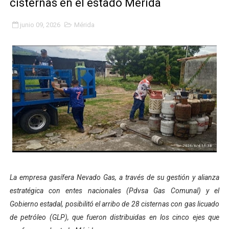
cisternas en el estado Mérida
Gobierno bolivariano avanza en la transformación del h
junio 09, 2026
Mérida
Niños merideños aprenden sobre gaita de tambora co
Hospital universitario muestra sus avances en visita de
Instituto Nacional de Nutrición celebra Semana Interna
Gobernación de Mérida fortalece el desarrollo product
Corposalud inició talleres para aspirantes al curso de
Fortalecen formación académica de médicos en proces
Fortaleciendo la economía comunal en El Vigía con mi
La empresa gasífera Nevado Gas, a través de su gestión y alianza
estratégica con entes nacionales (Pdvsa Gas Comunal) y el
Campo Elías consolida plan de bacheo en el sector La 
Gobierno estadal, posibilitó el arribo de 28 cisternas con gas licuado
de petróleo (GLP), que fueron distribuidas en los cinco ejes que
Fundecem inició con éxito el taller vacacional de origa