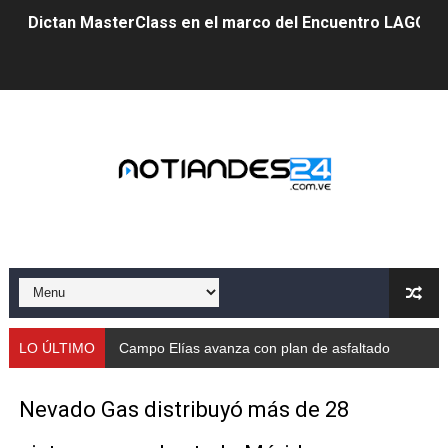
Dictan MasterClass en el marco del Encuentro LAGO Ve
Campo Elías avanza con plan de asfaltado
Encuentro estadal fortalece la coordinación de polític
Gobernador Arnaldo Sánchez apadrina a más de 993 nu
Venezuela instala su primer detector de astropartícula
Consolidan planificación técnica en el Complejo Educat
Mérida fortalece su reserva deportiva de cara a comp
Gobernación de Mérida instalará mesa de trabajo con 
LO ÚLTIMO
Campo Elías avanza con plan de asfaltado
Niños merideños potencian su talento en plan vacaciona
Nevado Gas distribuyó más de 28
Fundecem ofrece taller de bordado en punto de cruz