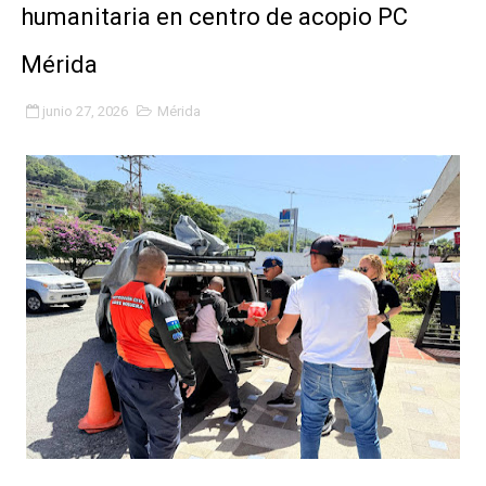
humanitaria en centro de acopio PC
Fundacite Mérida dicta taller gratuito de electrónica b
Mérida
INN-Mérida celebró el Lacto grado para promover el ini
junio 27, 2026
Mérida
Impulsan plan estratégico de seguridad ciudadana 2027
Mérida impulsa desarrollo económico con taller de ma
Fomficc consolida alianzas e impulsa la economía com
Niños de Estudiantes de Mérida sembraron 110 árboles
Corposalud y Secretaría Social fortalecen la atención e
Inicia el plan vacacional Venezuela Renace en el sector
Entregan planta eléctrica para fortalecer la atención sa
Expertos inspeccionan espacios del OAN para la instal