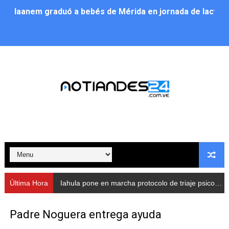
Iaanem graduó a bebés de Mérida en jornada de lactan
Iahula pone en marcha protocolo de triaje psicosocial 
Arranca en Rivas Dávila el Plan de Renovación de Voce
Alcalde Nelson Álvarez llevó jornada recreativa a la pa
CorpoMérida continúa con ciclos de formación
Fundacite culmina primera etapa de su Plan Vacacional
Nevado Gas optimiza servicio residencial en la Urbani
Balance semestral impulsa inclusión y atención a pers
Última Hora
Iahula pone en marcha protocolo de triaje psicosocial para atender a rescatistas
Plan Vacacional Comunitario “Ríe 2026” recorre las pa
Padre Noguera entrega ayuda
Alcaldía del Municipio Libertador realizó una jornada s