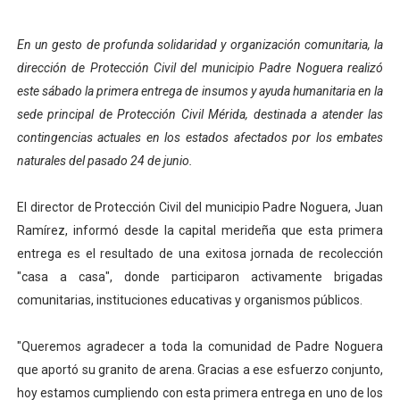
Dictan MasterClass en el marco del Encuentro LAGO Ve
En un gesto de profunda solidaridad y organización comunitaria, la
Campo Elías avanza con plan de asfaltado
dirección de Protección Civil del municipio Padre Noguera realizó
este sábado la primera entrega de insumos y ayuda humanitaria en la
Encuentro estadal fortalece la coordinación de polític
sede principal de Protección Civil Mérida, destinada a atender las
contingencias actuales en los estados afectados por los embates
Gobernador Arnaldo Sánchez apadrina a más de 993 nu
naturales del pasado 24 de junio.
Plan Quirúrgico Regional llega a Pueblo Llano con la ac
El director de Protección Civil del municipio Padre Noguera, Juan
Ramírez, informó desde la capital merideña que esta primera
entrega es el resultado de una exitosa jornada de recolección
"casa a casa", donde participaron activamente brigadas
comunitarias, instituciones educativas y organismos públicos.
"Queremos agradecer a toda la comunidad de Padre Noguera
que aportó su granito de arena. Gracias a ese esfuerzo conjunto,
hoy estamos cumpliendo con esta primera entrega en uno de los