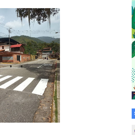
su talento en plan vacacional integral
 bordado en punto de cruz
a en la transformación del hospital Sor Juana Inés
 sobre gaita de tambora con Fundecem
tra sus avances en visita del Consejo Legislativo
ción celebra Semana Internacional de la Lactancia Materna
alece el desarrollo productivo en Rangel
para aspirantes al curso de Emergencia Prehospitalaria
émica de médicos en proceso de ruralidad
 comunal en El Vigía con microcréditos a emprendedores y