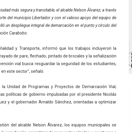
 de bacheo en el sector La Montañita
dad más segura y transitable, el alcalde Nelson Álvarez, a través
orte del municipio Libertador y con el valioso apoyo del equipo de
l taller vacacional de origami
lló un despliegue integral de demarcación en el punto y círculo del
zación Carabobo.
bra la Semana Mundial de la Lactancia Materna
Ríe 2026" brinda recreación y cultura a niños del municipio
ialidad y Transporte, informó que los trabajos incluyeron la
rayado de pare, flechado, pintado de brocales y la señalización
enezuela Renace en el sector El Alcázar
rvención vial busca resguardar la seguridad de los estudiantes,
en este sector", señaló.
 la Unidad de Programas y Proyectos de Demarcación Vial,
s políticas de gobierno impulsadas por el presidente Nicolás
uez y el gobernador Arnaldo Sánchez, orientadas a optimizar
stión del alcalde Nelson Álvarez, los equipos municipales se