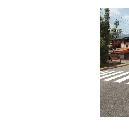
Niños merideños potencian 
Fundecem ofrece taller de
Gobierno bolivariano avanz
Niños merideños aprenden
Hospital universitario mues
Instituto Nacional de Nutri
Gobernación de Mérida fort
Corposalud inició talleres 
Fortalecen formación acad
Fortaleciendo la economía