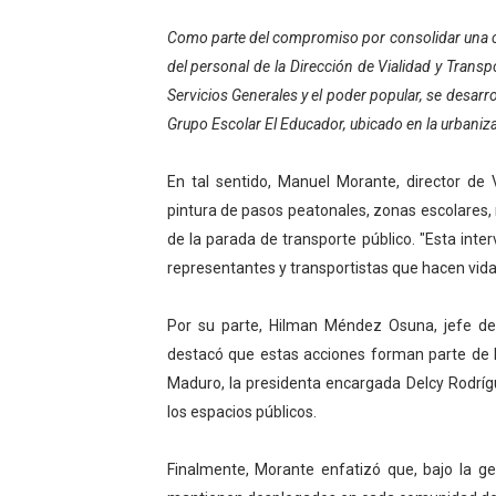
Campo Elías consolida plan
Como parte del compromiso por consolidar una ciu
del personal de la Dirección de Vialidad y Transp
Fundecem inició con éxito e
Servicios Generales y el poder popular, se desarro
Grupo Escolar El Educador, ubicado en la urbani
El Lactario del Iahula cele
Plan Vacacional "Venezuela 
En tal sentido, Manuel Morante, director de V
pintura de pasos peatonales, zonas escolares, 
Inicia el plan vacacional V
de la parada de transporte público. "Esta inte
representantes y transportistas que hacen vida 
Por su parte, Hilman Méndez Osuna, jefe de
destacó que estas acciones forman parte de la
Maduro, la presidenta encargada Delcy Rodríg
los espacios públicos.
Finalmente, Morante enfatizó que, bajo la ge