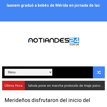
Iaanem graduó a bebés de Mérida en jornada de lactan
Iahula pone en marcha protocolo de triaje psicosocial 
Arranca en Rivas Dávila el Plan de Renovación de Voce
Alcalde Nelson Álvarez llevó jornada recreativa a la pa
CorpoMérida continúa con ciclos de formación
Fundacite culmina primera etapa de su Plan Vacacional
Nevado Gas optimiza servicio residencial en la Urbani
Balance semestral impulsa inclusión y atención a pers
Última Hora
Iahula pone en marcha protocolo de triaje psicosocial para atender a rescatistas
Plan Vacacional Comunitario “Ríe 2026” recorre las pa
‎Merideños disfrutaron del inicio del
Alcaldía del Municipio Libertador realizó una jornada s