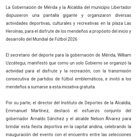
‎La Gobernación de Mérida y la Alcaldía del municipio Libertador
Dictan MasterClass en el marco del Encuentro LAGO Ve
dispusieron una pantalla gigante y organizaron diversas
Campo Elías avanza con plan de asfaltado
actividades deportivas, culturales y recreativas en la plaza Las
Heroínas, para el disfrute de los merideños a propósito del inicio y
Encuentro estadal fortalece la coordinación de polític
desarrollo del Mundial de Fútbol 2026.
Gobernador Arnaldo Sánchez apadrina a más de 993 nu
‎El secretario del deporte para la gobernación de Mérida, William
Plan Quirúrgico Regional llega a Pueblo Llano con la ac
Uzcátegui, manifestó que como un solo Gobierno se organizó la
actividad para el disfrute y la recreación, con la transmisión
consecutiva de partidos de fútbol emblemáticos, e invitó a los
merideños a sumarse a esta iniciativa gratuita.
‎Por su parte, el director del Instituto de Deportes de la Alcaldía,
Emmanuel Martínez, destacó el esfuerzo conjunto del
gobernador Arnaldo Sánchez y el alcalde Nelson Álvarez para
brindar esta fiesta deportiva en la capital andina, celebrando la
inauguración del evento con el encuentro entre las selecciones