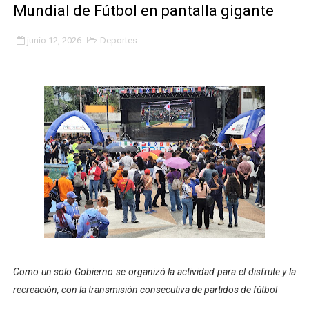
Mundial de Fútbol en pantalla gigante
Fundacite Mérida dicta taller gratuito de electrónica b
junio 12, 2026
Deportes
INN-Mérida celebró el Lacto grado para promover el ini
Impulsan plan estratégico de seguridad ciudadana 2027
Mérida impulsa desarrollo económico con taller de ma
Fomficc consolida alianzas e impulsa la economía com
Niños de Estudiantes de Mérida sembraron 110 árboles
Corposalud y Secretaría Social fortalecen la atención e
Inicia el plan vacacional Venezuela Renace en el sector
Entregan planta eléctrica para fortalecer la atención sa
‎Como un solo Gobierno se organizó la actividad para el disfrute y la
recreación, con la transmisión consecutiva de partidos de fútbol
Expertos inspeccionan espacios del OAN para la instal