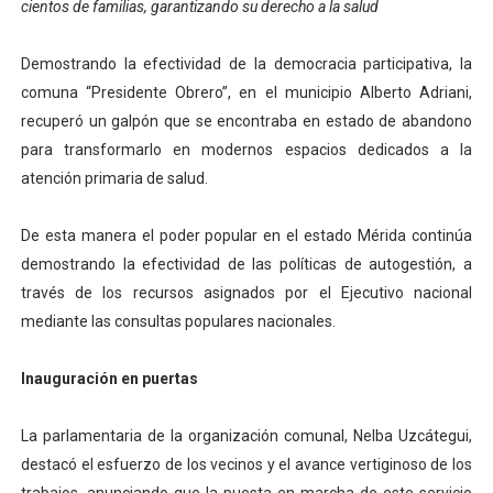
cientos de familias, garantizando su derecho a la salud
Venezuela Renace 2026 lleva sonrisas y prevención a 
Demostrando la efectividad de la democracia participativa, la
Mérida impulsa el mapa de conocimientos con Encuen
comuna “Presidente Obrero”, en el municipio Alberto Adriani,
recuperó un galpón que se encontraba en estado de abandono
Complejo Educativo Talento Deportivo lanza Plan Agos
para transformarlo en modernos espacios dedicados a la
Arnaldo Sánchez reinaugura Parque Recreacional Tilingo
atención primaria de salud.
Corposalud inició talleres para aspirantes al curso de
De esta manera el poder popular en el estado Mérida continúa
demostrando la efectividad de las políticas de autogestión, a
través de los recursos asignados por el Ejecutivo nacional
mediante las consultas populares nacionales.
Inauguración en puertas
La parlamentaria de la organización comunal, Nelba Uzcátegui,
destacó el esfuerzo de los vecinos y el avance vertiginoso de los