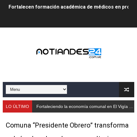
Fortalecen formación académica de médicos en proces
Fortaleciendo la economía comunal en El Vigía con mi
Campo Elías consolida plan de bacheo en el sector La 
Fundecem inició con éxito el taller vacacional de origa
El Lactario del Iahula celebra la Semana Mundial de la 
Plan Vacacional "Venezuela Ríe 2026" brinda recreación 
Iniciación al yoga reúne a diversos clubes deportivos 
Mincomunas impulsa el autogobierno en Mérida con plan 
LO ÚLTIMO
Fortaleciendo la economía comunal en El Vigía con microcréditos a emprendedores y productores
‎Unión cívico militar rindió honores a la Bandera Nacion
Comuna “Presidente Obrero” transforma
Gobernación de Mérida realizó jornada socialista en Ec