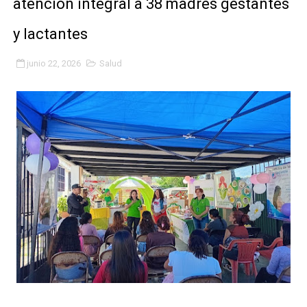
atención integral a 38 madres gestantes
Niños merideños potencian su talento en plan vacaciona
y lactantes
Fundecem ofrece taller de bordado en punto de cruz
junio 22, 2026
Salud
Gobierno bolivariano avanza en la transformación del h
Niños merideños aprenden sobre gaita de tambora co
Hospital universitario muestra sus avances en visita de
Instituto Nacional de Nutrición celebra Semana Interna
Gobernación de Mérida fortalece el desarrollo product
Corposalud inició talleres para aspirantes al curso de
Fortalecen formación académica de médicos en proces
Fortaleciendo la economía comunal en El Vigía con mi