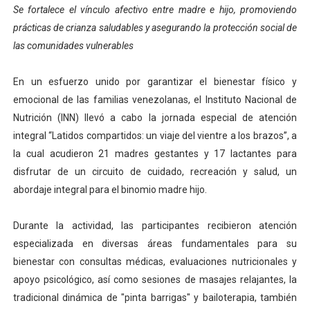
Se fortalece el vínculo afectivo entre madre e hijo, promoviendo
Campo Elías consolida plan de bacheo en el sector La 
prácticas de crianza saludables y asegurando la protección social de
las comunidades vulnerables
Fundecem inició con éxito el taller vacacional de origa
El Lactario del Iahula celebra la Semana Mundial de la 
En un esfuerzo unido por garantizar el bienestar físico y
emocional de las familias venezolanas, el Instituto Nacional de
Plan Vacacional "Venezuela Ríe 2026" brinda recreación 
Nutrición (INN) llevó a cabo la jornada especial de atención
integral “Latidos compartidos: un viaje del vientre a los brazos”, a
Inicia el plan vacacional Venezuela Renace en el sector
la cual acudieron 21 madres gestantes y 17 lactantes para
disfrutar de un circuito de cuidado, recreación y salud, un
abordaje integral para el binomio madre hijo.
Durante la actividad, las participantes recibieron atención
especializada en diversas áreas fundamentales para su
bienestar con consultas médicas, evaluaciones nutricionales y
apoyo psicológico, así como sesiones de masajes relajantes, la
tradicional dinámica de "pinta barrigas" y bailoterapia, también