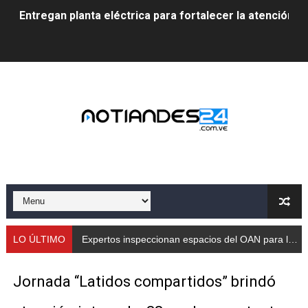
Entregan planta eléctrica para fortalecer la atención sa
Expertos inspeccionan espacios del OAN para la instal
Dictan MasterClass en el marco del Encuentro LAGO Ve
Campo Elías avanza con plan de asfaltado
Encuentro estadal fortalece la coordinación de polític
Gobernador Arnaldo Sánchez apadrina a más de 993 nu
Venezuela instala su primer detector de astropartícula
Consolidan planificación técnica en el Complejo Educat
LO ÚLTIMO
Expertos inspeccionan espacios del OAN para la instalación del detector Cherenkov de agua
Mérida fortalece su reserva deportiva de cara a comp
Jornada “Latidos compartidos” brindó
Gobernación de Mérida instalará mesa de trabajo con 