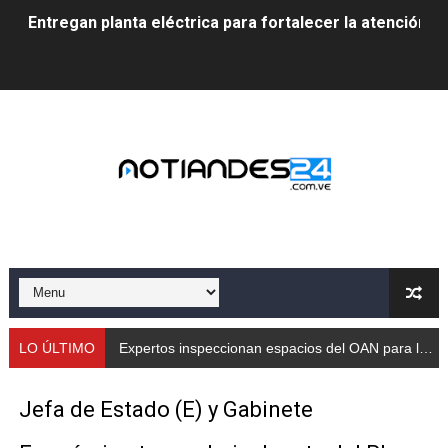
Entregan planta eléctrica para fortalecer la atención sa
Expertos inspeccionan espacios del OAN para la instal
Dictan MasterClass en el marco del Encuentro LAGO Ve
Campo Elías avanza con plan de asfaltado
Encuentro estadal fortalece la coordinación de polític
Gobernador Arnaldo Sánchez apadrina a más de 993 nu
Venezuela instala su primer detector de astropartícula
Consolidan planificación técnica en el Complejo Educat
LO ÚLTIMO
Expertos inspeccionan espacios del OAN para la instalación del detector Cherenkov de agua
Mérida fortalece su reserva deportiva de cara a comp
Jefa de Estado (E) y Gabinete
Gobernación de Mérida instalará mesa de trabajo con 