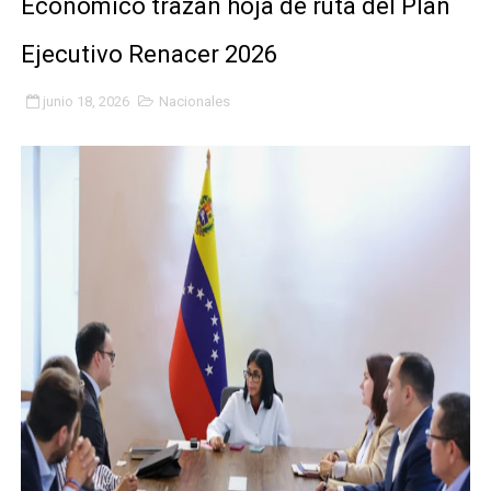
Económico trazan hoja de ruta del Plan
Niños merideños potencian su talento en plan vacaciona
Ejecutivo Renacer 2026
Fundecem ofrece taller de bordado en punto de cruz
junio 18, 2026
Nacionales
Gobierno bolivariano avanza en la transformación del h
Niños merideños aprenden sobre gaita de tambora co
Hospital universitario muestra sus avances en visita de
Instituto Nacional de Nutrición celebra Semana Interna
Gobernación de Mérida fortalece el desarrollo product
Corposalud inició talleres para aspirantes al curso de
Fortalecen formación académica de médicos en proces
Fortaleciendo la economía comunal en El Vigía con mi