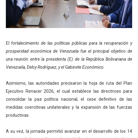
Campo Elías consolida plan de bacheo en el sector La 
Fundecem inició con éxito el taller vacacional de origa
El Lactario del Iahula celebra la Semana Mundial de la 
El fortalecimiento de las políticas públicas para la recuperación y
Plan Vacacional "Venezuela Ríe 2026" brinda recreación 
prosperidad económica de Venezuela fue el principal objetivo de
una reunión entre la presidenta (E) de la República Bolivariana de
Inicia el plan vacacional Venezuela Renace en el sector
Venezuela, Delcy Rodríguez, y el Gabinete Económico.
Asimismo, las autoridades precisaron la hoja de ruta del Plan
Ejecutivo Renacer 2026, el cual establece las directrices para
consolidar la paz política nacional, el cese definitivo de las
medidas coercitivas unilaterales y la expansión de las fuerzas
productivas.
A su vez, la jornada permitió avanzar en el desarrollo de los 14