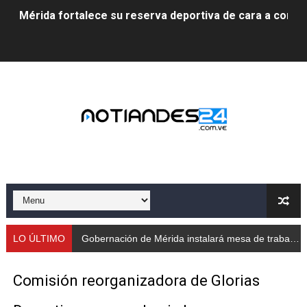
Mérida fortalece su reserva deportiva de cara a comp
Gobernación de Mérida instalará mesa de trabajo con 
Niños merideños potencian su talento en plan vacaciona
Fundecem ofrece taller de bordado en punto de cruz
Gobierno bolivariano avanza en la transformación del h
Niños merideños aprenden sobre gaita de tambora co
Hospital universitario muestra sus avances en visita de
Instituto Nacional de Nutrición celebra Semana Interna
LO ÚLTIMO
Gobernación de Mérida instalará mesa de trabajo con educadores jubilados
Gobernación de Mérida fortalece el desarrollo product
Comisión reorganizadora de Glorias
Corposalud inició talleres para aspirantes al curso de