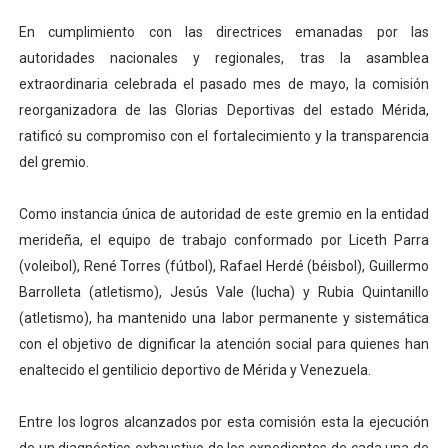
Inicia el Plan Cultura Vacacional 2026 en el estado Méri
En cumplimiento con las directrices emanadas por las
autoridades nacionales y regionales, tras la asamblea
Ibime inició tradicional plan vacacional Aventuras en V
extraordinaria celebrada el pasado mes de mayo, la comisión
reorganizadora de las Glorias Deportivas del estado Mérida,
Merideños disfrutarán del Plan Agosto Escuelas Abier
ratificó su compromiso con el fortalecimiento y la transparencia
Recreación y formación fortalecen la integración comu
del gremio.
Consolidan planificación técnica en el Complejo Educat
Como instancia única de autoridad de este gremio en la entidad
merideña, el equipo de trabajo conformado por Liceth Parra
(voleibol), René Torres (fútbol), Rafael Herdé (béisbol), Guillermo
Barrolleta (atletismo), Jesús Vale (lucha) y Rubia Quintanillo
(atletismo), ha mantenido una labor permanente y sistemática
con el objetivo de dignificar la atención social para quienes han
enaltecido el gentilicio deportivo de Mérida y Venezuela.
Entre los logros alcanzados por esta comisión esta la ejecución