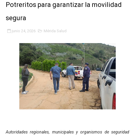
Potreritos para garantizar la movilidad
Fundacite Mérida dicta taller gratuito de electrónica b
segura
INN-Mérida celebró el Lacto grado para promover el ini
junio 24, 2026
Mérida Salud
Impulsan plan estratégico de seguridad ciudadana 2027
Mérida impulsa desarrollo económico con taller de ma
Fomficc consolida alianzas e impulsa la economía com
Niños de Estudiantes de Mérida sembraron 110 árboles
Corposalud y Secretaría Social fortalecen la atención e
Inicia el plan vacacional Venezuela Renace en el sector
Entregan planta eléctrica para fortalecer la atención sa
Expertos inspeccionan espacios del OAN para la instal
Autoridades regionales, municipales y organismos de seguridad