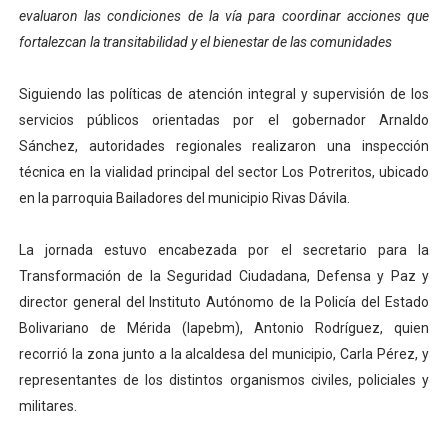
evaluaron las condiciones de la vía para coordinar acciones que
Dictan MasterClass en el marco del Encuentro LAGO Ve
fortalezcan la transitabilidad y el bienestar de las comunidades
Campo Elías avanza con plan de asfaltado
Siguiendo las políticas de atención integral y supervisión de los
Encuentro estadal fortalece la coordinación de polític
servicios públicos orientadas por el gobernador Arnaldo
Sánchez, autoridades regionales realizaron una inspección
Gobernador Arnaldo Sánchez apadrina a más de 993 nu
técnica en la vialidad principal del sector Los Potreritos, ubicado
en la parroquia Bailadores del municipio Rivas Dávila.
Plan Quirúrgico Regional llega a Pueblo Llano con la ac
La jornada estuvo encabezada por el secretario para la
Transformación de la Seguridad Ciudadana, Defensa y Paz y
director general del Instituto Autónomo de la Policía del Estado
Bolivariano de Mérida (Iapebm), Antonio Rodríguez, quien
recorrió la zona junto a la alcaldesa del municipio, Carla Pérez, y
representantes de los distintos organismos civiles, policiales y
militares.