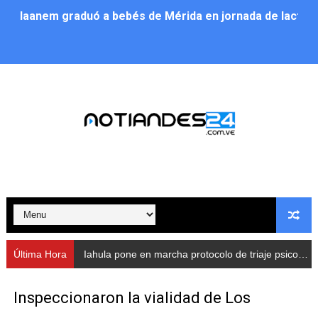
Iaanem graduó a bebés de Mérida en jornada de lactan
Iahula pone en marcha protocolo de triaje psicosocial 
Arranca en Rivas Dávila el Plan de Renovación de Voce
Alcalde Nelson Álvarez llevó jornada recreativa a la pa
CorpoMérida continúa con ciclos de formación
Fundacite culmina primera etapa de su Plan Vacacional
Nevado Gas optimiza servicio residencial en la Urbani
Balance semestral impulsa inclusión y atención a pers
Última Hora
Iahula pone en marcha protocolo de triaje psicosocial para atender a rescatistas
Plan Vacacional Comunitario “Ríe 2026” recorre las pa
Inspeccionaron la vialidad de Los
Alcaldía del Municipio Libertador realizó una jornada s