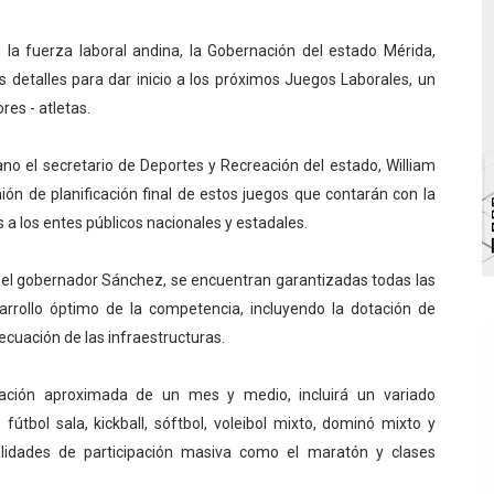
l taller vacacional de origami
la fuerza laboral andina, la Gobernación del estado Mérida,
bra la Semana Mundial de la Lactancia Materna
s detalles para dar inicio a los próximos Juegos Laborales, un
res - atletas.
Ríe 2026" brinda recreación y cultura a niños del municipio
ano el secretario de Deportes y Recreación del estado, William
 diversos clubes deportivos de Zea en una enriquecedora jo
ión de planificación final de estos juegos que contarán con la
 a los entes públicos nacionales y estadales.
gobierno en Mérida con plan de actualización y atención ter
s del gobernador Sánchez, se encuentran garantizadas todas las
sarrollo óptimo de la competencia, incluyendo la dotación de
decuación de las infraestructuras.
ración aproximada de un mes y medio, incluirá un variado
fútbol sala, kickball, sóftbol, voleibol mixto, dominó mixto y
idades de participación masiva como el maratón y clases