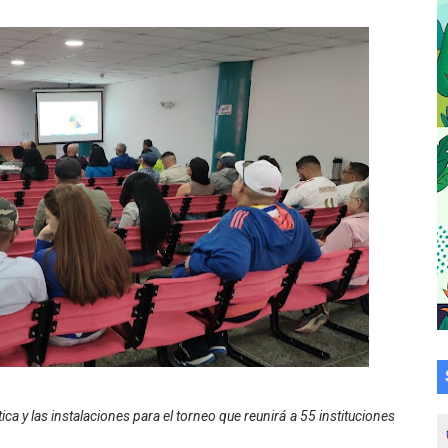
omunitario Venezuela Renace 2026 en la Don Perucho
Renace 2026 arrancó con alegría en Lagunillas
va sonrisas y prevención a Torondoy
e conocimientos con Encuentro de Formadores Comunales 
 Deportivo lanza Plan Agosto Escuelas Abiertas 2026
 Parque Recreacional Tilingo del Niño y la Niña Azulitense
para aspirantes al curso de Emergencia Prehospitalaria
émica de médicos en proceso de ruralidad
 comunal en El Vigía con microcréditos a emprendedores y
ca y las instalaciones para el torneo que reunirá a 55 instituciones
 de bacheo en el sector La Montañita