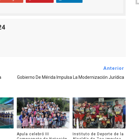
24
Anterior
a
Gobierno De Mérida Impulsa La Modernización Jurídica
Apula celebró III
Instituto de Deporte de la
Campeonato de Natación
Alcaldía de Zea impulsa