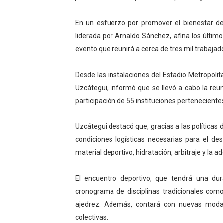
Fundecem inició con éxito e
En un esfuerzo por promover el bienestar de 
El Lactario del Iahula cele
liderada por Arnaldo Sánchez, afina los último
evento que reunirá a cerca de tres mil trabajado
Plan Vacacional "Venezuela 
Desde las instalaciones del Estadio Metropolit
Iniciación al yoga reúne a
Uzcátegui, informó que se llevó a cabo la reun
participación de 55 instituciones pertenecientes
Mincomunas impulsa el auto
Uzcátegui destacó que, gracias a las política
condiciones logísticas necesarias para el de
material deportivo, hidratación, arbitraje y la a
El encuentro deportivo, que tendrá una du
cronograma de disciplinas tradicionales como 
ajedrez. Además, contará con nuevas modal
colectivas.