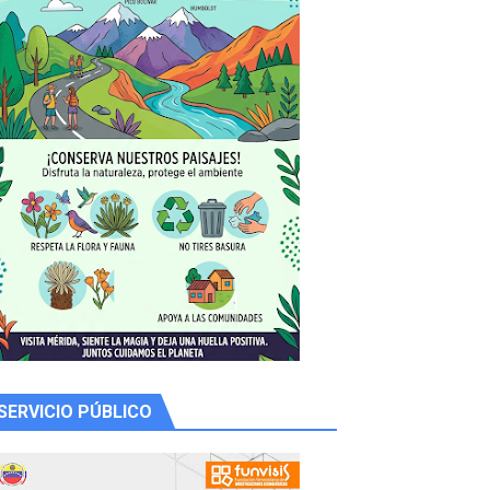
de la Unacom
SERVICIO PÚBLICO
 productores