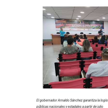
Arrancó Plan Vacacional C
Plan Vacacional Venezuela 
Venezuela Renace 2026 lle
Mérida impulsa el mapa d
Complejo Educativo Talento
Arnaldo Sánchez reinaugura
Corposalud inició talleres 
Fortalecen formación acad
Fortaleciendo la economía
El gobernador Arnaldo Sánchez garantiza la logísti
Campo Elías consolida plan
públicas nacionales y estadales a partir de julio