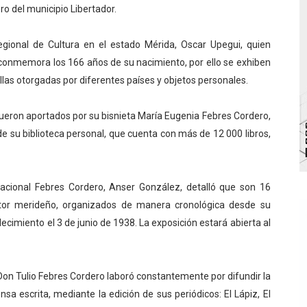
ro del municipio Libertador.
 de bacheo en el sector La Montañita
regional de Cultura en el estado Mérida, Oscar Upegui, quien
l taller vacacional de origami
conmemora los 166 años de su nacimiento, por ello se exhiben
bra la Semana Mundial de la Lactancia Materna
llas otorgadas por diferentes países y objetos personales.
Ríe 2026" brinda recreación y cultura a niños del municipio
ueron aportados por su bisnieta María Eugenia Febres Cordero,
 de su biblioteca personal, que cuenta con más de 12 000 libros,
enezuela Renace en el sector El Alcázar
 Nacional Febres Cordero, Anser González, detalló que son 16
ritor merideño, organizados de manera cronológica desde su
ecimiento el 3 de junio de 1938. La exposición estará abierta al
Don Tulio Febres Cordero laboró constantemente por difundir la
nsa escrita, mediante la edición de sus periódicos: El Lápiz, El