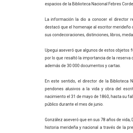
espacios de la Biblioteca Nacional Febres Corde
Campo Elías consolida plan
La información la dio a conocer el director 
Fundecem inició con éxito e
destacó que el homenaje al escritor merideño 
El Lactario del Iahula cele
sus condecoraciones, distinciones, libros, meda
Plan Vacacional "Venezuela 
Upegui aseveró que algunos de estos objetos f
por lo que resaltó la importancia de la reserva
Inicia el plan vacacional V
además de 30 000 documentos y cartas.
En este sentido, el director de la Biblioteca
pendones alusivos a la vida y obra del esc
nacimiento el 31 de mayo de 1860, hasta su fall
público durante el mes de junio.
González aseveró que en sus 78 años de vida, 
historia merideña y nacional a través de la pre