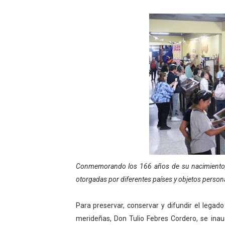
Niños merideños potencian 
Fundecem ofrece taller de
Gobierno bolivariano avanz
Niños merideños aprenden
Hospital universitario mues
Instituto Nacional de Nutri
Gobernación de Mérida fort
Conmemorando los 166 años de su nacimiento, s
Corposalud inició talleres 
otorgadas por diferentes países y objetos person
Fortalecen formación acad
Para preservar, conservar y difundir el legado 
Fortaleciendo la economía
merideñas, Don Tulio Febres Cordero, se inaugu