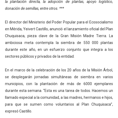
la plantación directa, la adopción de plantas, apoyo logístico,
Alcaldía del Municipio Libertador realizó una jornada s
donación de semillas, entre otros. ***
Fundacite Mérida dicta taller gratuito de electrónica b
El director del Ministerio del Poder Popular para el Ecosocialismo
en Mérida, Yeivert Castillo, anunció el lanzamiento oficial del Plan
INN-Mérida celebró el Lacto grado para promover el ini
Chuquisaca, pieza clave de la Gran Misión Madre Tierra. La
Impulsan plan estratégico de seguridad ciudadana 2027
ambiciosa meta contempla la siembra de 550 000 plantas
durante este año, en un esfuerzo conjunto que integra a los
Jornada social benefició a 250 familias en Los Guarima
sectores públicos y privados de la entidad.
En el marco de la celebración de los 20 años de la Misión Árbol,
se desplegarán jornadas simultáneas de siembra en varios
municipios, con la plantación de más de 6000 ejemplares
durante esta semana. “Esta es una tarea de todos. Hacemos un
llamado especial a la comunidad, a las madres, hermanos e hijos,
para que se sumen como voluntarios al Plan Chuquisaca”,
expresó Castillo.