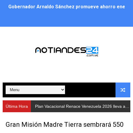
Gobernador Arnaldo Sánchez promueve ahorro energé
Plan Vacacional Renace Venezuela 2026 lleva activida
Plan de alumbrado público sustituye progresivamente m
Cuerpos de Seguridad activaron operativos nocturnos p
​Gobierno Bolivariano avanza en la instalación de nuev
Gobernación de Mérida despliega plan de atención integ
Alcaldía de Libertador impulsa el Plan Ofensiva Comuna
Cidata y el Observatorio Astronómico Nacional de Bras
Última Hora
Plan Vacacional Renace Venezuela 2026 lleva actividades recreativas a Los Guaimaros
Concejo Municipal de Zea celebra distinción de "Muni
Gran Misión Madre Tierra sembrará 550
CIEPROL-ULA distingue al municipio Zea como "Munici