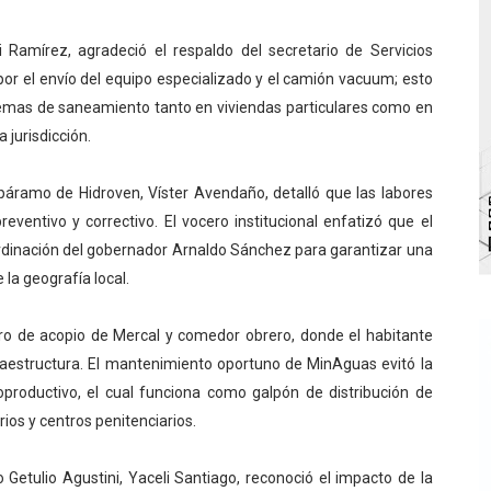
 de bacheo en el sector La Montañita
i Ramírez, agradeció el respaldo del secretario de Servicios
l taller vacacional de origami
por el envío del equipo especializado y el camión vacuum; esto
stemas de saneamiento tanto en viviendas particulares como en
bra la Semana Mundial de la Lactancia Materna
 jurisdicción.
Ríe 2026" brinda recreación y cultura a niños del municipio
 páramo de Hidroven, Víster Avendaño, detalló que las labores
 diversos clubes deportivos de Zea en una enriquecedora jo
entivo y correctivo. El vocero institucional enfatizó que el
oordinación del gobernador Arnaldo Sánchez para garantizar una
gobierno en Mérida con plan de actualización y atención ter
la geografía local.
tro de acopio de Mercal y comedor obrero, donde el habitante
raestructura. El mantenimiento oportuno de MinAguas evitó la
oproductivo, el cual funciona como galpón de distribución de
ios y centros penitenciarios.
 Getulio Agustini, Yaceli Santiago, reconoció el impacto de la