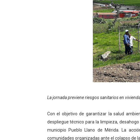
Comunas de Obispo Ramos d
Arrancó Plan Vacacional C
Plan Vacacional Venezuela 
Venezuela Renace 2026 lle
Mérida impulsa el mapa d
Complejo Educativo Talento
Arnaldo Sánchez reinaugura
La jornada previene riesgos sanitarios en viviend
Corposalud inició talleres 
Con el objetivo de garantizar la salud ambie
Fortalecen formación acad
despliegue técnico para la limpieza, desahogo
Fortaleciendo la economía
municipio Pueblo Llano de Mérida. La acción
comunidades organizadas ante el colapso de la