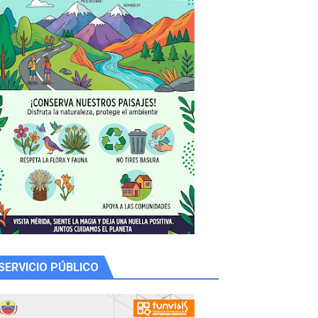
n
de la Unacom
SERVICIO PÚBLICO
 productores