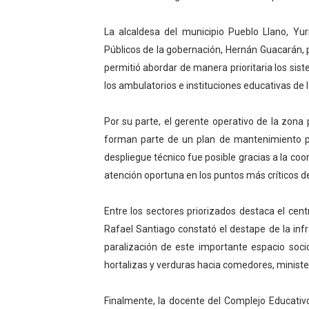
Campo Elías consolida plan
La alcaldesa del municipio Pueblo Llano, Yur
Fundecem inició con éxito e
Públicos de la gobernación, Hernán Guacarán, 
permitió abordar de manera prioritaria los si
El Lactario del Iahula cele
los ambulatorios e instituciones educativas de la
Plan Vacacional "Venezuela 
Por su parte, el gerente operativo de la zona
Iniciación al yoga reúne a
forman parte de un plan de mantenimiento prev
despliegue técnico fue posible gracias a la c
Mincomunas impulsa el auto
atención oportuna en los puntos más críticos de 
Entre los sectores priorizados destaca el cen
Rafael Santiago constató el destape de la inf
paralización de este importante espacio soci
hortalizas y verduras hacia comedores, minister
Finalmente, la docente del Complejo Educativo