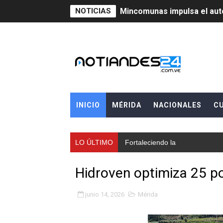
Mincomunas impulsa el auto
NOTICIAS
‎Unión cívico militar rindi
Gobernación de Mérida real
Inicia el Plan Cultura Vaca
Ibime inició tradicional pl
INICIO
MÉRIDA
NACIONALES
C
Merideños disfrutarán del 
Recreación y formación for
LO ÚLTIMO
Fortaleciendo la economía com
Club "Rápidos de Zea" brill
Hidroven optimiza 25 p
84 estudiantes celebraron 
junio 14, 2026
Mérida
Cmdnna lleva esperanza y a