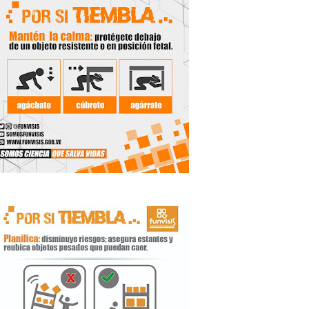
 Libertador
rnada vacacional
ritorial