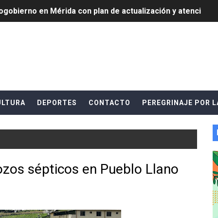
gobierno en Mérida con plan de actualización y atención ter
ó honores a la Bandera Nacional en Mérida
izó jornada socialista en Ecomersa El Vigía
cional 2026 en el estado Mérida
an vacacional Aventuras en Vacaciones
ULTURA
DEPORTES
CONTACTO
PEREGRINAJE POR L
Plan Agosto Escuelas Abiertas 2026
talecen la integración comunitaria en Campo Elías
unal en El
ó en el Primer Festival de Atletismo en homenaje a Giovann
ozos sépticos en Pueblo Llano
su graduación en el Complejo Educativo Aristóbulo Istúriz
tención a casas de abrigo en Mérida