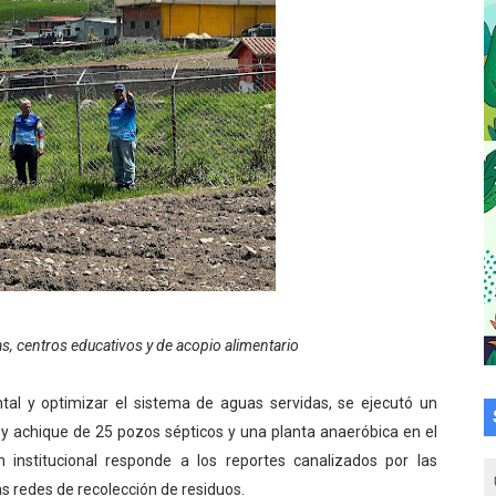
e Lora avanzan hacia el empoderamiento y la autogestió
omunitario Venezuela Renace 2026 en la Don Perucho
Renace 2026 arrancó con alegría en Lagunillas
va sonrisas y prevención a Torondoy
e conocimientos con Encuentro de Formadores Comunales 
 Deportivo lanza Plan Agosto Escuelas Abiertas 2026
 Parque Recreacional Tilingo del Niño y la Niña Azulitense
as, centros educativos y de acopio alimentario
para aspirantes al curso de Emergencia Prehospitalaria
ntal y optimizar el sistema de aguas servidas, se ejecutó un
émica de médicos en proceso de ruralidad
 y achique de 25 pozos sépticos y una planta anaeróbica en el
 comunal en El Vigía con microcréditos a emprendedores y
 institucional responde a los reportes canalizados por las
s redes de recolección de residuos.