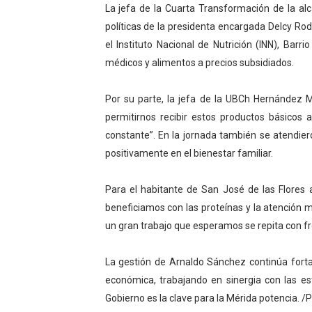
La jefa de la Cuarta Transformación de la alc
El Lactario del Iahula cele
políticas de la presidenta encargada Delcy Rod
el Instituto Nacional de Nutrición (INN), Bar
Plan Vacacional "Venezuela 
médicos y alimentos a precios subsidiados.
Iniciación al yoga reúne a
Por su parte, la jefa de la UBCh Hernández 
Mincomunas impulsa el auto
permitirnos recibir estos productos básico
constante”. En la jornada también se atendie
Expertos inspeccionan espa
positivamente en el bienestar familiar.
Para el habitante de San José de las Flores 
beneficiamos con las proteínas y la atención m
un gran trabajo que esperamos se repita con fr
La gestión de Arnaldo Sánchez continúa fortal
económica, trabajando en sinergia con las e
Gobierno es la clave para la Mérida potencia.