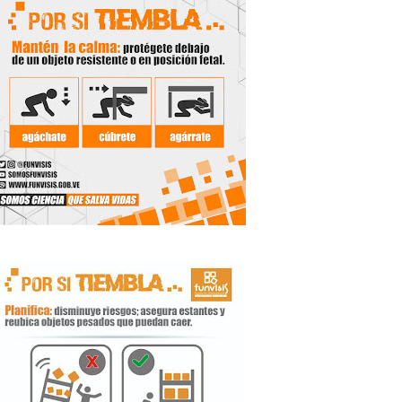
 Libertador
rnada vacacional
ritorial
e agua