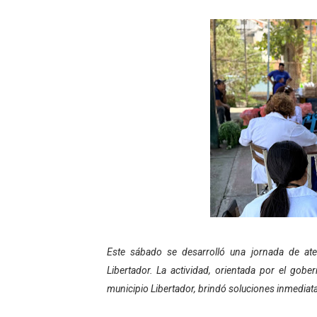
Gobierno bolivariano avanz
Niños merideños aprenden
Hospital universitario mues
Instituto Nacional de Nutri
Gobernación de Mérida fort
Corposalud inició talleres 
Fortalecen formación acad
Fortaleciendo la economía
Este sábado se desarrolló una jornada de ate
Libertador. La actividad, orientada por el gob
Campo Elías consolida plan
municipio Libertador, brindó soluciones inmediat
Fundecem inició con éxito e