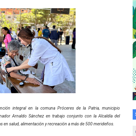
a en la transformación del hospital Sor Juana Inés
 sobre gaita de tambora con Fundecem
tra sus avances en visita del Consejo Legislativo
ción celebra Semana Internacional de la Lactancia Materna
alece el desarrollo productivo en Rangel
para aspirantes al curso de Emergencia Prehospitalaria
émica de médicos en proceso de ruralidad
 comunal en El Vigía con microcréditos a emprendedores y
nción integral en la comuna Próceres de la Patria, municipio
ernador Arnaldo Sánchez en trabajo conjunto con la Alcaldía del
 de bacheo en el sector La Montañita
as en salud, alimentación y recreación a más de 500 merideños.
l taller vacacional de origami