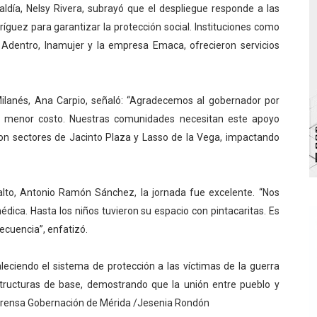
aldía, Nelsy Rivera, subrayó que el despliegue responde a las
bra la Semana Mundial de la Lactancia Materna
ríguez para garantizar la protección social. Instituciones como
rio Adentro, Inamujer y la empresa Emaca, ofrecieron servicios
Ríe 2026" brinda recreación y cultura a niños del municipio
 diversos clubes deportivos de Zea en una enriquecedora jo
Milanés, Ana Carpio, señaló: “Agradecemos al gobernador por
gobierno en Mérida con plan de actualización y atención ter
s a menor costo. Nuestras comunidades necesitan este apoyo
ron sectores de Jacinto Plaza y Lasso de la Vega, impactando
cios del OAN para la instalación del detector Cherenkov d
alto, Antonio Ramón Sánchez, la jornada fue excelente. “Nos
édica. Hasta los niños tuvieron su espacio con pintacaritas. Es
ecuencia”, enfatizó.
eciendo el sistema de protección a las víctimas de la guerra
structuras de base, demostrando que la unión entre pueblo y
 /Prensa Gobernación de Mérida /Jesenia Rondón