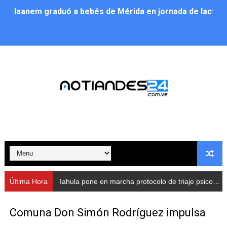
Iaanem graduó a bebés de Mérida en jornada de lactan
Iahula pone en marcha protocolo de triaje psicosocial 
Arranca en Rivas Dávila el Plan de Renovación de Voce
Alcalde Nelson Álvarez llevó jornada recreativa a la pa
CorpoMérida continúa con ciclos de formación
Fundacite culmina primera etapa de su Plan Vacacional
Nevado Gas optimiza servicio residencial en la Urbani
Balance semestral impulsa inclusión y atención a pers
Última Hora
Iahula pone en marcha protocolo de triaje psicosocial para atender a rescatistas
Plan Vacacional Comunitario “Ríe 2026” recorre las pa
Comuna Don Simón Rodríguez impulsa
Alcaldía del Municipio Libertador realizó una jornada s