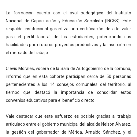
Dictan MasterClass en el marco del Encuentro LAGO Ve
La formación cuenta con el aval pedagógico del Instituto
Nacional de Capacitación y Educación Socialista (INCES). Este
Campo Elías avanza con plan de asfaltado
respaldo institucional garantiza una certificación de alto valor
Encuentro estadal fortalece la coordinación de polític
para el perfil laboral de los estudiantes, potenciando sus
habilidades para futuros proyectos productivos y la inserción en
Gobernador Arnaldo Sánchez apadrina a más de 993 nu
el mercado de trabajo.
Plan Quirúrgico Regional llega a Pueblo Llano con la ac
Clevis Morales, vocera de la Sala de Autogobierno de la comuna,
informó que en esta cohorte participan cerca de 50 personas
pertenecientes a los 14 consejos comunales del territorio, al
tiempo que destacó la importancia de consolidar estos
convenios educativos para el beneficio directo.
Vale destacar que este esfuerzo es posible gracias al trabajo
articulado entre el gobierno municipal del alcalde Nelson Álvarez,
la gestión del gobernador de Mérida, Arnaldo Sánchez, y el