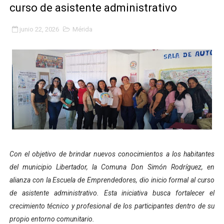
curso de asistente administrativo
Fundacite Mérida dicta taller gratuito de electrónica b
junio 22, 2026
Mérida
INN-Mérida celebró el Lacto grado para promover el ini
Impulsan plan estratégico de seguridad ciudadana 2027
Mérida impulsa desarrollo económico con taller de ma
Fomficc consolida alianzas e impulsa la economía com
Niños de Estudiantes de Mérida sembraron 110 árboles
Corposalud y Secretaría Social fortalecen la atención e
Con el objetivo de brindar nuevos conocimientos a los habitantes
del municipio Libertador, la Comuna Don Simón Rodríguez, en
Inicia el plan vacacional Venezuela Renace en el sector
alianza con la Escuela de Emprendedores, dio inicio formal al curso
Entregan planta eléctrica para fortalecer la atención sa
de asistente administrativo. Esta iniciativa busca fortalecer el
crecimiento técnico y profesional de los participantes dentro de su
Expertos inspeccionan espacios del OAN para la instal
propio entorno comunitario.