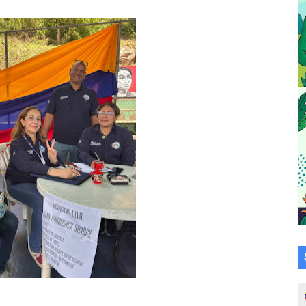
a en la transformación del hospital Sor Juana Inés
 sobre gaita de tambora con Fundecem
tra sus avances en visita del Consejo Legislativo
ción celebra Semana Internacional de la Lactancia Materna
alece el desarrollo productivo en Rangel
para aspirantes al curso de Emergencia Prehospitalaria
émica de médicos en proceso de ruralidad
 comunal en El Vigía con microcréditos a emprendedores y
 de bacheo en el sector La Montañita
l taller vacacional de origami