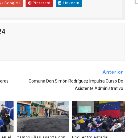
Google+
Pinterest
Linkedin
24
Anterior
jeras
Comuna Don Simón Rodríguez Impulsa Curso De
Asistente Administrativo
 en el
Campo Elías avanza con
Encuentro estadal