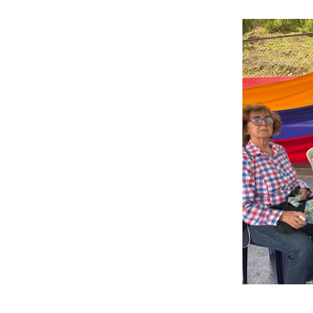
Gobierno bolivariano avanz
Niños merideños aprenden
Hospital universitario mues
Instituto Nacional de Nutri
Gobernación de Mérida fort
Corposalud inició talleres 
Fortalecen formación acad
Fortaleciendo la economía
Campo Elías consolida plan
Fundecem inició con éxito e