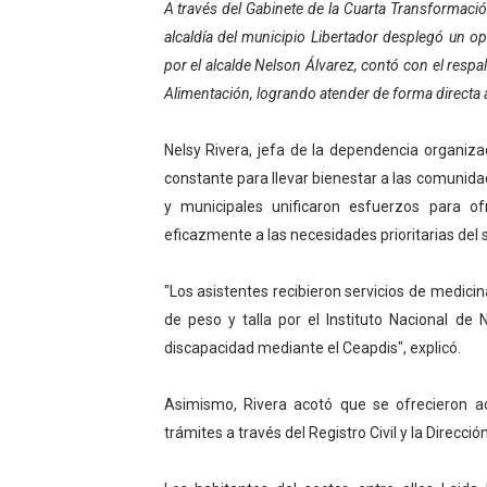
El Lactario del Iahula cele
A través del Gabinete de la Cuarta Transformació
alcaldía del municipio Libertador desplegó un ope
Plan Vacacional "Venezuela 
por el alcalde Nelson Álvarez, contó con el resp
Alimentación, logrando atender de forma directa 
Iniciación al yoga reúne a
Nelsy Rivera, jefa de la dependencia organiz
Mincomunas impulsa el auto
constante para llevar bienestar a las comunidad
Expertos inspeccionan espa
y municipales unificaron esfuerzos para o
eficazmente a las necesidades prioritarias del s
Dictan MasterClass en el 
"Los asistentes recibieron servicios de medici
de peso y talla por el Instituto Nacional de 
discapacidad mediante el Ceapdis", explicó.
Asimismo, Rivera acotó que se ofrecieron act
trámites a través del Registro Civil y la Direcci