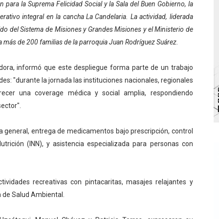
bra la Semana Mundial de la Lactancia Materna
n para la Suprema Felicidad Social y la Sala del Buen Gobierno, la
rativo integral en la cancha La Candelaria. La actividad, liderada
Ríe 2026" brinda recreación y cultura a niños del municipio
aldo del Sistema de Misiones y Grandes Misiones y el Ministerio de
a más de 200 familias de la parroquia Juan Rodríguez Suárez.
 diversos clubes deportivos de Zea en una enriquecedora jo
adora, informó que este despliegue forma parte de un trabajo
gobierno en Mérida con plan de actualización y atención ter
es: "durante la jornada las instituciones nacionales, regionales
cios del OAN para la instalación del detector Cherenkov d
frecer una coverage médica y social amplia, respondiendo
ector".
marco del Encuentro LAGO Venezuela, edición Mérida
na general, entrega de medicamentos bajo prescripción, control
Nutrición (INN), y asistencia especializada para personas con
ividades recreativas con pintacaritas, masajes relajantes y
ón de Salud Ambiental.