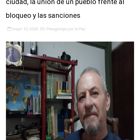
ciudad, la unión de un pueblo frente al
Gobierno bolivariano avanza en la transformación del h
bloqueo y las sanciones
Niños merideños aprenden sobre gaita de tambora co
mayo 10, 2026
Peregrinaje por la Paz
Hospital universitario muestra sus avances en visita de
Instituto Nacional de Nutrición celebra Semana Interna
Gobernación de Mérida fortalece el desarrollo product
Corposalud inició talleres para aspirantes al curso de
Fortalecen formación académica de médicos en proces
Fortaleciendo la economía comunal en El Vigía con mi
Campo Elías consolida plan de bacheo en el sector La 
Fundecem inició con éxito el taller vacacional de origa