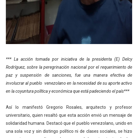
El Lactario del Iahula celebra la Semana Mundial de la 
Plan Vacacional "Venezuela Ríe 2026" brinda recreación 
Iniciación al yoga reúne a diversos clubes deportivos 
Mincomunas impulsa el autogobierno en Mérida con plan 
*** La acción tomada por iniciativa de la presidenta (E) Delcy
Expertos inspeccionan espacios del OAN para la instal
Rodríguez, sobre la peregrinación nacional por el requerimiento de
paz y suspensión de sanciones, fue una manera efectiva de
involucrar al pueblo venezolano en la necesidad de su aporte activo
en la coyuntura política y económica que está padeciendo el país***
Así lo manifestó Gregorio Rosales, arquitecto y profesor
universitario, quien resaltó que esta acción envió un mensaje de
solidaridad humana. Destacó que el pueblo venezolano, unido en
una sola voz y sin distingo político ni de clases sociales, se hizo