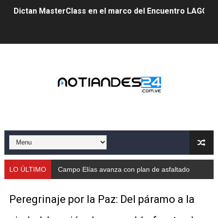
Dictan MasterClass en el marco del Encuentro LAGO Ve
Campo Elías avanza con plan de asfaltado
Encuentro estadal fortalece la coordinación de polític
Gobernador Arnaldo Sánchez apadrina a más de 993 nu
Venezuela instala su primer detector de astropartícula
Consolidan planificación técnica en el Complejo Educat
Mérida fortalece su reserva deportiva de cara a comp
Gobernación de Mérida instalará mesa de trabajo con 
LO ÚLTIMO
Campo Elías avanza con plan de asfaltado
Niños merideños potencian su talento en plan vacaciona
Peregrinaje por la Paz: Del páramo a la
Fundecem ofrece taller de bordado en punto de cruz