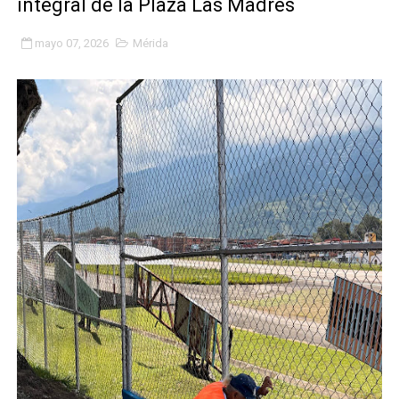
integral de la Plaza Las Madres
Niños merideños potencian su talento en plan vacaciona
mayo 07, 2026
Mérida
Fundecem ofrece taller de bordado en punto de cruz
Gobierno bolivariano avanza en la transformación del h
Niños merideños aprenden sobre gaita de tambora co
Hospital universitario muestra sus avances en visita de
Instituto Nacional de Nutrición celebra Semana Interna
Gobernación de Mérida fortalece el desarrollo product
Corposalud inició talleres para aspirantes al curso de
Fortalecen formación académica de médicos en proces
Fortaleciendo la economía comunal en El Vigía con mi