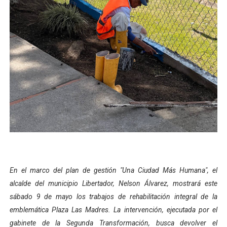
Campo Elías consolida plan de bacheo en el sector La 
Fundecem inició con éxito el taller vacacional de origa
El Lactario del Iahula celebra la Semana Mundial de la 
Plan Vacacional "Venezuela Ríe 2026" brinda recreación 
Inicia el plan vacacional Venezuela Renace en el sector
En el marco del plan de gestión "Una Ciudad Más Humana", el
alcalde del municipio Libertador, Nelson Álvarez, mostrará este
sábado 9 de mayo los trabajos de rehabilitación integral de la
emblemática Plaza Las Madres. La intervención, ejecutada por el
gabinete de la Segunda Transformación, busca devolver el