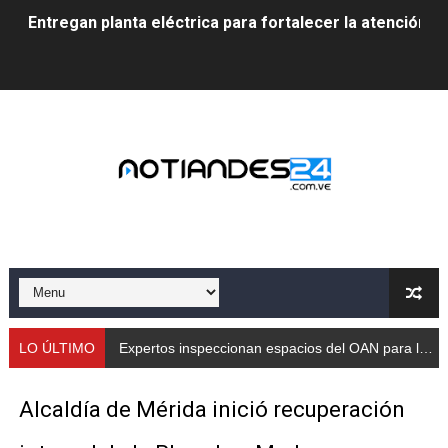
Entregan planta eléctrica para fortalecer la atención sa
Expertos inspeccionan espacios del OAN para la instal
Dictan MasterClass en el marco del Encuentro LAGO Ve
Campo Elías avanza con plan de asfaltado
Encuentro estadal fortalece la coordinación de polític
Gobernador Arnaldo Sánchez apadrina a más de 993 nu
Venezuela instala su primer detector de astropartícula
Consolidan planificación técnica en el Complejo Educat
LO ÚLTIMO
Expertos inspeccionan espacios del OAN para la instalación del detector Cherenkov de agua
Mérida fortalece su reserva deportiva de cara a comp
Alcaldía de Mérida inició recuperación
Gobernación de Mérida instalará mesa de trabajo con 