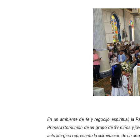
Niños merideños potencian 
Fundecem ofrece taller de
Gobierno bolivariano avanz
Niños merideños aprenden
Hospital universitario mues
Instituto Nacional de Nutri
Gobernación de Mérida fort
Corposalud inició talleres 
En un ambiente de fe y regocijo espiritual, la 
Fortalecen formación acad
Primera Comunión de un grupo de 39 niños y jóv
Fortaleciendo la economía
acto litúrgico representó la culminación de un a