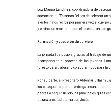
Campo Elías consolida plan
Luz Marina Landinez, coordinadora de cateques
sacramental: "Estamos felices de celebrar un 
Fundecem inició con éxito e
a estos niños recibir por primera vez el cuerpo
El Lactario del Iahula cele
y el vino, un momento que ellos esperan con gra
Plan Vacacional "Venezuela 
Formación y vocación de servicio
Inicia el plan vacacional V
La jornada fue posible gracias al trabajo de 
acompañaron el proceso de los jóvenes. Lan
"presto para trabajar y colaborar, todo para la gl
Por su parte, el Presbítero Aldemar Villasmil, 
los catequistas por su entrega incansable en l
padres a seguir siendo los principales guías es
de una amistad eterna con Jesús.