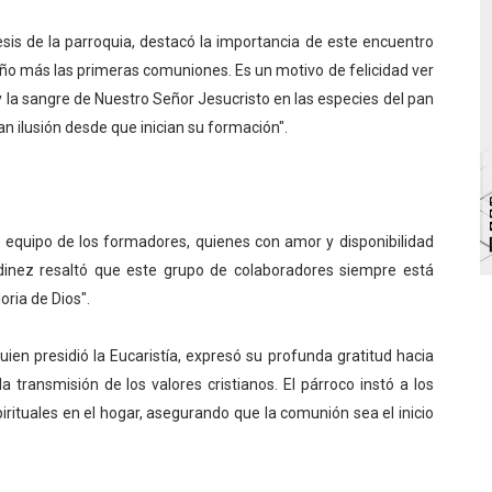
 de bacheo en el sector La Montañita
is de la parroquia, destacó la importancia de este encuentro
año más las primeras comuniones. Es un motivo de felicidad ver
l taller vacacional de origami
 y la sangre de Nuestro Señor Jesucristo en las especies del pan
bra la Semana Mundial de la Lactancia Materna
n ilusión desde que inician su formación".
Ríe 2026" brinda recreación y cultura a niños del municipio
enezuela Renace en el sector El Alcázar
un equipo de los formadores, quienes con amor y disponibilidad
dinez resaltó que este grupo de colaboradores siempre está
oria de Dios".
quien presidió la Eucaristía, expresó su profunda gratitud hacia
a transmisión de los valores cristianos. El párroco instó a los
pirituales en el hogar, asegurando que la comunión sea el inicio