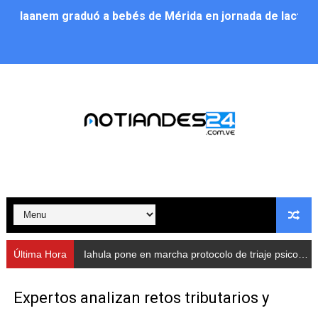
Iaanem graduó a bebés de Mérida en jornada de lactan
Iahula pone en marcha protocolo de triaje psicosocial 
Arranca en Rivas Dávila el Plan de Renovación de Voce
Alcalde Nelson Álvarez llevó jornada recreativa a la pa
CorpoMérida continúa con ciclos de formación
Fundacite culmina primera etapa de su Plan Vacacional
Nevado Gas optimiza servicio residencial en la Urbani
Balance semestral impulsa inclusión y atención a pers
Última Hora
Iahula pone en marcha protocolo de triaje psicosocial para atender a rescatistas
Plan Vacacional Comunitario “Ríe 2026” recorre las pa
Expertos analizan retos tributarios y
Alcaldía del Municipio Libertador realizó una jornada s