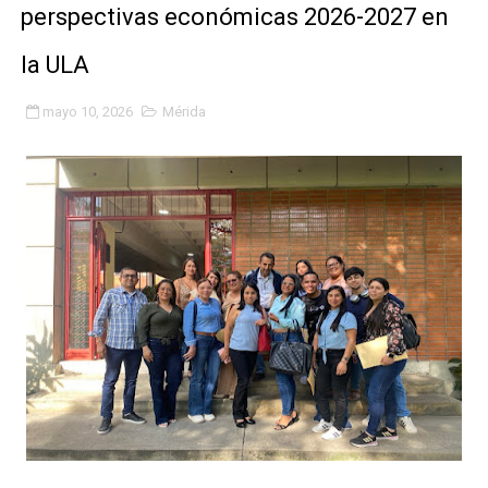
perspectivas económicas 2026-2027 en
Fundacite Mérida dicta taller gratuito de electrónica b
la ULA
INN-Mérida celebró el Lacto grado para promover el ini
mayo 10, 2026
Mérida
Impulsan plan estratégico de seguridad ciudadana 2027
Mérida impulsa desarrollo económico con taller de ma
Fomficc consolida alianzas e impulsa la economía com
Niños de Estudiantes de Mérida sembraron 110 árboles
Corposalud y Secretaría Social fortalecen la atención e
Inicia el plan vacacional Venezuela Renace en el sector
Entregan planta eléctrica para fortalecer la atención sa
Expertos inspeccionan espacios del OAN para la instal