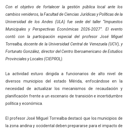
Con el objetivo de fortalecer la gestión pública local ante los
Dictan MasterClass en el marco del Encuentro LAGO Ve
cambios venideros, la Facultad de Ciencias Jurídicas y Políticas de la
Campo Elías avanza con plan de asfaltado
Universidad de los Andes (ULA) fue sede del taller “Impuestos
Municipales y Perspectivas Económicas 2026-2027”. El evento
Encuentro estadal fortalece la coordinación de polític
contó con la participación especial del profesor José Miguel
Torrealba, docente de la Universidad Central de Venezuela (UCV), y
Gobernador Arnaldo Sánchez apadrina a más de 993 nu
Fortunato González, director del Centro Iberoamericano de Estudios
Plan Quirúrgico Regional llega a Pueblo Llano con la ac
Provinciales y Locales (CIEPROL).
La actividad estuvo dirigida a funcionarios de alto nivel de
diversos municipios del estado Mérida, enfocándose en la
necesidad de actualizar los mecanismos de recaudación y
planificación frente a un escenario de transición e incertidumbre
política y económica.
El profesor José Miguel Torrealba destacó que los municipios de
la zona andina y occidental deben prepararse para el impacto de