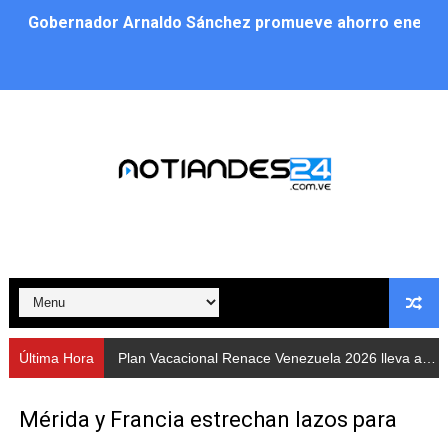
Gobernador Arnaldo Sánchez promueve ahorro energé
Plan Vacacional Renace Venezuela 2026 lleva activida
Plan de alumbrado público sustituye progresivamente m
Cuerpos de Seguridad activaron operativos nocturnos p
​Gobierno Bolivariano avanza en la instalación de nuev
Gobernación de Mérida despliega plan de atención integ
Alcaldía de Libertador impulsa el Plan Ofensiva Comuna
Cidata y el Observatorio Astronómico Nacional de Bras
Última Hora
Plan Vacacional Renace Venezuela 2026 lleva actividades recreativas a Los Guaimaros
Concejo Municipal de Zea celebra distinción de "Muni
Mérida y Francia estrechan lazos para
CIEPROL-ULA distingue al municipio Zea como "Munici