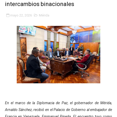
intercambios binacionales
Plan Quirúrgico Regional llega a Pueblo Llano con la ac
mayo 22, 2026
Mérida
Iaanem graduó a bebés de Mérida en jornada de lactan
Iahula pone en marcha protocolo de triaje psicosocial 
Arranca en Rivas Dávila el Plan de Renovación de Voce
Alcalde Nelson Álvarez llevó jornada recreativa a la pa
CorpoMérida continúa con ciclos de formación
Fundacite culmina primera etapa de su Plan Vacacional
Nevado Gas optimiza servicio residencial en la Urbani
Balance semestral impulsa inclusión y atención a pers
En el marco de la Diplomacia de Paz, el gobernador de Mérida,
Arnaldo Sánchez, recibió en el Palacio de Gobierno al embajador de
Plan Vacacional Comunitario “Ríe 2026” recorre las pa
Francia en Venezuela, Emmanuel Pineda. El encuentro tuvo como