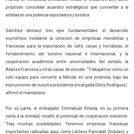
propósito consolidar acuerdos estratégicos que conviertan a la
Alcaldía del Municipio Libertador realizó una jornada s
entidad en una potencia exportadora y turística.
Fundacite Mérida dicta taller gratuito de electrónica b
Sánchez destacó tres ejes fundamentales: el desarrollo
INN-Mérida celebró el Lacto grado para promover el ini
económico mediante la conexión de empresas merideñas y
francesas para la exportación de café, cacao y hortalizas; el
Impulsan plan estratégico de seguridad ciudadana 2027
fortalecimiento del turismo nacional e internacional, y la
Jornada social benefició a 250 familias en Los Guarima
cooperación académica entre universidades del estado, la
Alianza Francesa y otras casas de estudio. "Trabajamos como un
solo equipo para convertir a Mérida en una potencia, bajo las
instrucciones de nuestra presidenta encargada Delcy Rodríguez",
afirmó el mandatario.
Por su parte, el embajador Emmanuel Pineda, en su primera
visita a la entidad, resaltó el potencial de cooperación existente.
"Hay muchas posibilidades. Tenemos empresas francesas
importantes radicadas aquí, como Lácteos Parmalat (Indulac), y