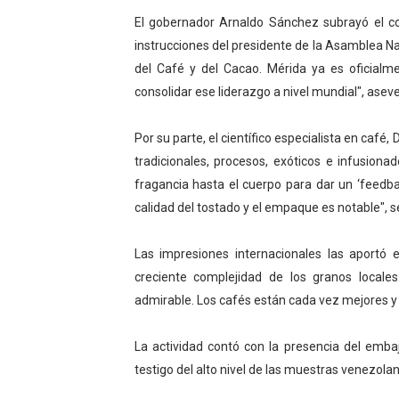
Dictan MasterClass en el 
El gobernador Arnaldo Sánchez subrayó el co
instrucciones del presidente de la Asamblea Na
Campo Elías avanza con pla
del Café y del Cacao. Mérida ya es oficialm
consolidar ese liderazgo a nivel mundial", asev
Encuentro estadal fortalece
Por su parte, el científico especialista en café
Gobernador Arnaldo Sánche
tradicionales, procesos, exóticos e infusiona
Plan Quirúrgico Regional ll
fragancia hasta el cuerpo para dar un ‘feedba
calidad del tostado y el empaque es notable", s
Las impresiones internacionales las aportó 
creciente complejidad de los granos locale
admirable. Los cafés están cada vez mejores y 
La actividad contó con la presencia del emb
testigo del alto nivel de las muestras venezolan