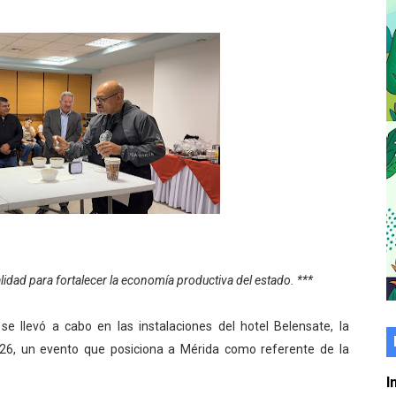
er gratuito de electrónica básica para jóvenes
 grado para promover el inicio de una vida saludable
de seguridad ciudadana 2027-2029 en los 23 municipios
económico con taller de marcas y patentes
 e impulsa la economía comunal en Mérida
érida sembraron 110 árboles en su sede
ial fortalecen la atención en los municipios
lidad para fortalecer la economía productiva del estado. ***
enezuela Renace en el sector El Alcázar
se llevó a cabo en las instalaciones del hotel Belensate, la
ra fortalecer la atención sanitaria en Ejido
6, un evento que posiciona a Mérida como referente de la
cios del OAN para la instalación del detector Cherenkov d
I