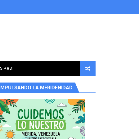
A PAZ
IMPULSANDO LA MERIDEÑIDAD
ores en la parroquia Osuna Rodríguez