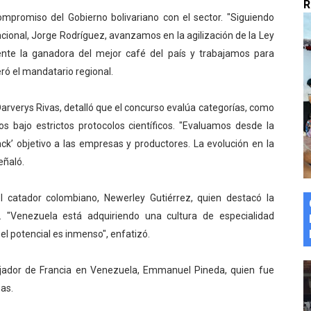
R
marco del Encuentro LAGO Venezuela, edición Mérida
mpromiso del Gobierno bolivariano con el sector. "Siguiendo
cional, Jorge Rodríguez, avanzamos en la agilización de la Ley
n de asfaltado
ente la ganadora del mejor café del país y trabajamos para
eró el mandatario regional.
 la coordinación de políticas sociales en Mérida
, Darverys Rivas, detalló que el concurso evalúa categorías, como
z apadrina a más de 993 nuevos bachilleres de Mérida
dos bajo estrictos protocolos científicos. "Evaluamos desde la
ega a Pueblo Llano con la activación de dos quirófanos
ck’ objetivo a las empresas y productores. La evolución en la
eñaló.
el catador colombiano, Newerley Gutiérrez, quien destacó la
s. "Venezuela está adquiriendo una cultura de especialidad
el potencial es inmenso", enfatizó.
ajador de Francia en Venezuela, Emmanuel Pineda, quien fue
as.