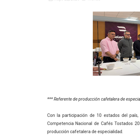
Fundacite Mérida dicta tall
INN-Mérida celebró el Lacto
Impulsan plan estratégico 
Mérida impulsa desarrollo 
Fomficc consolida alianzas
Niños de Estudiantes de M
Corposalud y Secretaría Soc
*** Referente de producción cafetalera de especia
Inicia el plan vacacional V
Con la participación de 10 estados del país, 
Entregan planta eléctrica pa
Competencia Nacional de Cafés Tostados 202
producción cafetalera de especialidad.
Expertos inspeccionan espa