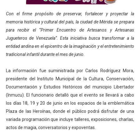
El Lactario del Iahula celebra la Semana Mundial de la 
Con el firme propósito de preservar, fortalecer y proyectar la
Plan Vacacional "Venezuela Ríe 2026" brinda recreación 
memoria histórica y cultural del país, la ciudad de Mérida se prepara
para recibir el “Primer Encuentro de Artesanos y Artesanas
Iniciación al yoga reúne a diversos clubes deportivos 
Jugueteros de Venezuela”. Esta iniciativa busca transformar a la
entidad andina en el epicentro de la imaginación y el entretenimiento
Mincomunas impulsa el autogobierno en Mérida con plan 
tradicional infantil durante el mes de junio.
Expertos inspeccionan espacios del OAN para la instal
La información fue suministrada por Carlos Rodríguez Mora,
presidente del Instituto Municipal de la Cultura, Conservación,
Documentación y Estudios Históricos del municipio Libertador
(Inmucu). El funcionario detalló que el evento se llevará a cabo
los días 18, 19 y 20 de junio en los espacios de la emblemática
Plaza de las Heroínas, donde el público podrá disfrutar de una
variada programación que incluye talleres, exposiciones, charlas,
actos de magia, conversatorios y expoventas.