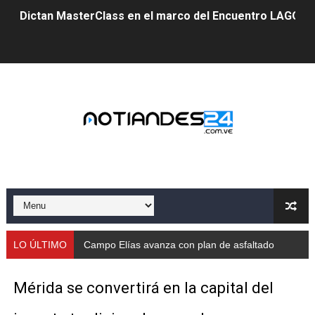
Dictan MasterClass en el marco del Encuentro LAGO Ve
Campo Elías avanza con plan de asfaltado
Encuentro estadal fortalece la coordinación de polític
Gobernador Arnaldo Sánchez apadrina a más de 993 nu
Venezuela instala su primer detector de astropartícula
Consolidan planificación técnica en el Complejo Educat
Mérida fortalece su reserva deportiva de cara a comp
Gobernación de Mérida instalará mesa de trabajo con 
LO ÚLTIMO
Campo Elías avanza con plan de asfaltado
Niños merideños potencian su talento en plan vacaciona
Mérida se convertirá en la capital del
Fundecem ofrece taller de bordado en punto de cruz