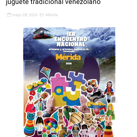
juguete tradicional venezolano
Gobierno bolivariano avanza en la transformación del h
mayo 28, 2026
Mérida
Niños merideños aprenden sobre gaita de tambora co
Hospital universitario muestra sus avances en visita de
Instituto Nacional de Nutrición celebra Semana Interna
Gobernación de Mérida fortalece el desarrollo product
Corposalud inició talleres para aspirantes al curso de
Fortalecen formación académica de médicos en proces
Fortaleciendo la economía comunal en El Vigía con mi
Campo Elías consolida plan de bacheo en el sector La 
Fundecem inició con éxito el taller vacacional de origa