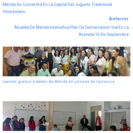
Mérida Se Convertirá En La Capital Del Juguete Tradicional
Venezolano
Anterior
Alcaldía De Mérida Intensifica Plan De Demarcación Vial En La
Avenida 16 De Septiembre
Iaanem graduó a bebés de Mérida en jornada de lactancia