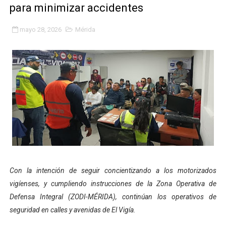
para minimizar accidentes
Fundacite Mérida dicta taller gratuito de electrónica b
mayo 28, 2026
Mérida
INN-Mérida celebró el Lacto grado para promover el ini
Impulsan plan estratégico de seguridad ciudadana 2027
Mérida impulsa desarrollo económico con taller de ma
Fomficc consolida alianzas e impulsa la economía com
Niños de Estudiantes de Mérida sembraron 110 árboles
Corposalud y Secretaría Social fortalecen la atención e
Inicia el plan vacacional Venezuela Renace en el sector
Con la intención de seguir concientizando a los motorizados
vigíenses, y cumpliendo instrucciones de la Zona Operativa de
Entregan planta eléctrica para fortalecer la atención sa
Defensa Integral (ZODI-MÉRIDA), continúan los operativos de
seguridad en calles y avenidas de El Vigía.
Expertos inspeccionan espacios del OAN para la instal