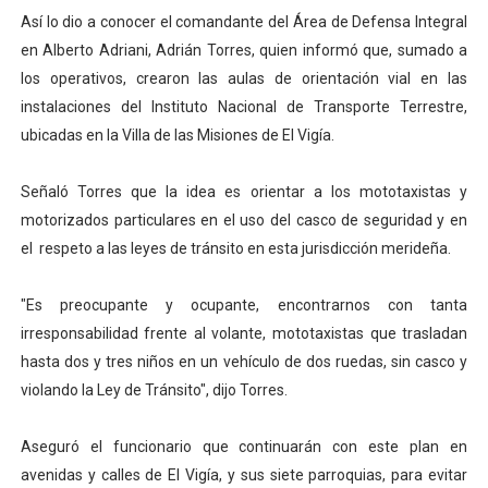
Así lo dio a conocer el comandante del Área de Defensa Integral
Dictan MasterClass en el marco del Encuentro LAGO Ve
en Alberto Adriani, Adrián Torres, quien informó que, sumado a
Campo Elías avanza con plan de asfaltado
los operativos, crearon las aulas de orientación vial en las
instalaciones del Instituto Nacional de Transporte Terrestre,
Encuentro estadal fortalece la coordinación de polític
ubicadas en la Villa de las Misiones de El Vigía.
Gobernador Arnaldo Sánchez apadrina a más de 993 nu
Señaló Torres que la idea es orientar a los mototaxistas y
motorizados particulares en el uso del casco de seguridad y en
Plan Quirúrgico Regional llega a Pueblo Llano con la ac
el respeto a las leyes de tránsito en esta jurisdicción merideña.
"Es preocupante y ocupante, encontrarnos con tanta
irresponsabilidad frente al volante, mototaxistas que trasladan
hasta dos y tres niños en un vehículo de dos ruedas, sin casco y
violando la Ley de Tránsito", dijo Torres.
Aseguró el funcionario que continuarán con este plan en
avenidas y calles de El Vigía, y sus siete parroquias, para evitar