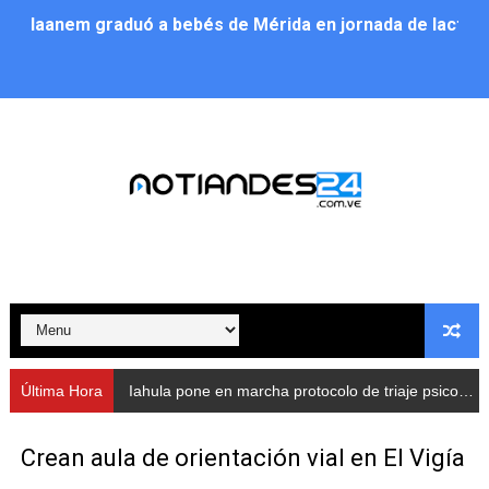
Iaanem graduó a bebés de Mérida en jornada de lactan
Iahula pone en marcha protocolo de triaje psicosocial 
Arranca en Rivas Dávila el Plan de Renovación de Voce
Alcalde Nelson Álvarez llevó jornada recreativa a la pa
CorpoMérida continúa con ciclos de formación
Fundacite culmina primera etapa de su Plan Vacacional
Nevado Gas optimiza servicio residencial en la Urbani
Balance semestral impulsa inclusión y atención a pers
Última Hora
Iahula pone en marcha protocolo de triaje psicosocial para atender a rescatistas
Plan Vacacional Comunitario “Ríe 2026” recorre las pa
Crean aula de orientación vial en El Vigía
Alcaldía del Municipio Libertador realizó una jornada s