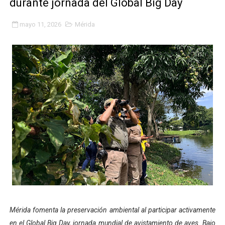
durante jornada del Global Big Day
Gobierno bolivariano avanza en la transformación del h
mayo 11, 2026
Mérida
Niños merideños aprenden sobre gaita de tambora co
Hospital universitario muestra sus avances en visita de
Instituto Nacional de Nutrición celebra Semana Interna
Gobernación de Mérida fortalece el desarrollo product
Corposalud inició talleres para aspirantes al curso de
Fortalecen formación académica de médicos en proces
Fortaleciendo la economía comunal en El Vigía con mi
Campo Elías consolida plan de bacheo en el sector La 
Mérida fomenta la preservación ambiental al participar activamente
Fundecem inició con éxito el taller vacacional de origa
en el Global Big Day, jornada mundial de avistamiento de aves. Bajo