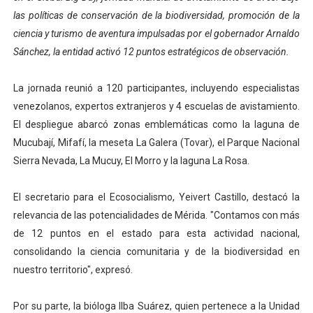
las políticas de conservación de la biodiversidad, promoción de la
El Lactario del Iahula celebra la Semana Mundial de la 
ciencia y turismo de aventura impulsadas por el gobernador Arnaldo
Plan Vacacional "Venezuela Ríe 2026" brinda recreación 
Sánchez, la entidad activó 12 puntos estratégicos de observación.
Iniciación al yoga reúne a diversos clubes deportivos 
La jornada reunió a 120 participantes, incluyendo especialistas
venezolanos, expertos extranjeros y 4 escuelas de avistamiento.
Mincomunas impulsa el autogobierno en Mérida con plan 
El despliegue abarcó zonas emblemáticas como la laguna de
Mucubají, Mifafí, la meseta La Galera (Tovar), el Parque Nacional
Expertos inspeccionan espacios del OAN para la instal
Sierra Nevada, La Mucuy, El Morro y la laguna La Rosa.
El secretario para el Ecosocialismo, Yeivert Castillo, destacó la
relevancia de las potencialidades de Mérida. "Contamos con más
de 12 puntos en el estado para esta actividad nacional,
consolidando la ciencia comunitaria y de la biodiversidad en
nuestro territorio", expresó.
Por su parte, la bióloga Ilba Suárez, quien pertenece a la Unidad