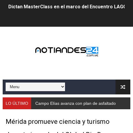
Dictan MasterClass en el marco del Encuentro LAGO Ve
Campo Elías avanza con plan de asfaltado
Encuentro estadal fortalece la coordinación de polític
Gobernador Arnaldo Sánchez apadrina a más de 993 nu
Venezuela instala su primer detector de astropartícula
Consolidan planificación técnica en el Complejo Educat
Mérida fortalece su reserva deportiva de cara a comp
Gobernación de Mérida instalará mesa de trabajo con 
LO ÚLTIMO
Campo Elías avanza con plan de asfaltado
Niños merideños potencian su talento en plan vacaciona
Mérida promueve ciencia y turismo
Fundecem ofrece taller de bordado en punto de cruz