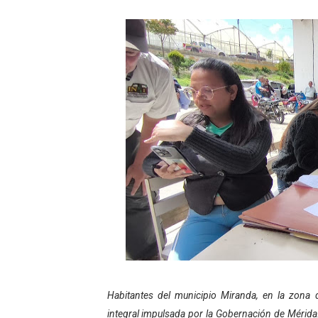
Gobierno bolivariano avanz
Niños merideños aprenden
Hospital universitario mues
Instituto Nacional de Nutri
Gobernación de Mérida fort
Corposalud inició talleres 
Fortalecen formación acad
Fortaleciendo la economía
Campo Elías consolida plan
Habitantes del municipio Miranda, en la zona 
Fundecem inició con éxito e
integral impulsada por la Gobernación de Mérida.