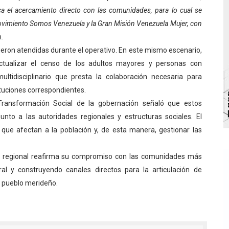
sca el acercamiento directo con las comunidades, para lo cual se
bra la Semana Mundial de la Lactancia Materna
ovimiento Somos Venezuela y la Gran Misión Venezuela Mujer, con
Ríe 2026" brinda recreación y cultura a niños del municipio
n.
eron atendidas durante el operativo. En este mismo escenario,
 diversos clubes deportivos de Zea en una enriquecedora jo
ctualizar el censo de los adultos mayores y personas con
tidisciplinario que presta la colaboración necesaria para
gobierno en Mérida con plan de actualización y atención ter
tituciones correspondientes.
Transformación Social de la gobernación señaló que estos
cios del OAN para la instalación del detector Cherenkov d
unto a las autoridades regionales y estructuras sociales. El
que afectan a la población y, de esta manera, gestionar las
rno regional reafirma su compromiso con las comunidades más
ral y construyendo canales directos para la articulación de
l pueblo merideño.