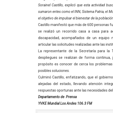
Sorainel Castillo, explicó que esta actividad bu
El Lactario del Iahula cele
sumaron entes como el INN, Sistema Patria, el M
Plan Vacacional "Venezuela 
el objetivo de impulsar el bienestar de la població
Castillo manifestó que más de 600 personas fu
Iniciación al yoga reúne a
se realizó un recorrido casa a casa para a
discapacidad, acompañados de un equipo mul
Mincomunas impulsa el auto
articular las solicitudes realizadas ante las ins
La representante de la Secretaría para la 
Expertos inspeccionan espa
despliegues se realizan de forma continua, j
propósito es conocer de cerca los problemas 
posibles soluciones.
Culminó Castillo, enfatizando, que el gobie
alejadas del estado, llevando atención integ
respuestas oportunas ante las necesidades de
Departamento de Prensa
YVKE Mundial Los Andes 106.3 FM