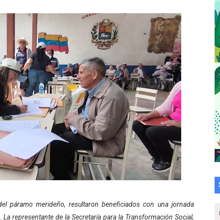
a en la transformación del hospital Sor Juana Inés
 sobre gaita de tambora con Fundecem
tra sus avances en visita del Consejo Legislativo
ción celebra Semana Internacional de la Lactancia Materna
alece el desarrollo productivo en Rangel
para aspirantes al curso de Emergencia Prehospitalaria
émica de médicos en proceso de ruralidad
 comunal en El Vigía con microcréditos a emprendedores y
 de bacheo en el sector La Montañita
del páramo merideño, resultaron beneficiados con una jornada
l taller vacacional de origami
 La representante de la Secretaría para la Transformación Social,