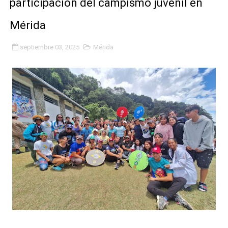
participación del campismo juvenil en
Niños merideños potencian su talento en plan vacaciona
Mérida
Fundecem ofrece taller de bordado en punto de cruz
septiembre 03, 2025
Mérida
Gobierno bolivariano avanza en la transformación del h
Niños merideños aprenden sobre gaita de tambora co
Hospital universitario muestra sus avances en visita de
Instituto Nacional de Nutrición celebra Semana Interna
Gobernación de Mérida fortalece el desarrollo product
Corposalud inició talleres para aspirantes al curso de
Fortalecen formación académica de médicos en proces
Fortaleciendo la economía comunal en El Vigía con mi