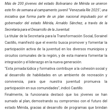
‎Más de 200 jóvenes del estado Bolivariano de Mérida se unieron
Campo Elías consolida plan de bacheo en el sector La 
este fin de semana al campamento juvenil "Venezuela Ríe 2025", una
iniciativa que forma parte de un plan nacional impulsado por el
Fundecem inició con éxito el taller vacacional de origa
gobernador del estado Mérida, Arnaldo Sánchez, a través de la
El Lactario del Iahula celebra la Semana Mundial de la 
Secretaría para el Desarrollo de la Juventud.
‎La titular de la Secretaría para la Transformación Social, Sorainel
Plan Vacacional "Venezuela Ríe 2026" brinda recreación 
Castillo, manifestó que el evento busca promover y fomentar la
participación activa de la juventud en los diversos municipios y
Inicia el plan vacacional Venezuela Renace en el sector
circuitos comunales de la región, y de esta manera fomentar la
integración y el liderazgo en la nueva generación.
‎"Esta jornada lúdica y formativa contribuye a la cohesión social y
al desarrollo de habilidades en un ambiente de recreación y
convivencia, para que nuestra juventud promueva la
participación en sus comunidades", indicó Castillo.
‎Finalmente, la funcionaria destacó que los jóvenes se han
sumado al plan, demostrando su compromiso con el futuro del
estado Mérida, gracias al desarrollo de programas que brindan