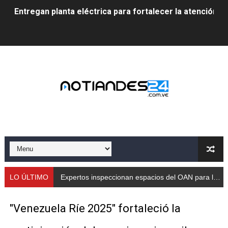
Entregan planta eléctrica para fortalecer la atención sa
Expertos inspeccionan espacios del OAN para la instal
Dictan MasterClass en el marco del Encuentro LAGO Ve
Campo Elías avanza con plan de asfaltado
Encuentro estadal fortalece la coordinación de polític
Gobernador Arnaldo Sánchez apadrina a más de 993 nu
Venezuela instala su primer detector de astropartícula
Consolidan planificación técnica en el Complejo Educat
LO ÚLTIMO
Expertos inspeccionan espacios del OAN para la instalación del detector Cherenkov de agua
Mérida fortalece su reserva deportiva de cara a comp
‎"Venezuela Ríe 2025" fortaleció la
Gobernación de Mérida instalará mesa de trabajo con 