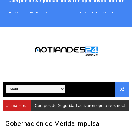
​Gobierno Bolivariano avanza en la instalación de nuev
Gobernación de Mérida despliega plan de atención integ
Alcaldía de Libertador impulsa el Plan Ofensiva Comuna
Cidata y el Observatorio Astronómico Nacional de Bras
Concejo Municipal de Zea celebra distinción de "Muni
CIEPROL-ULA distingue al municipio Zea como "Munici
Plan Quirúrgico Regional llega a Pueblo Llano con la ac
Iaanem graduó a bebés de Mérida en jornada de lactan
Última Hora
Iahula pone en marcha protocolo de triaje psicosocial 
Gobernación de Mérida impulsa
Arranca en Rivas Dávila el Plan de Renovación de Voce