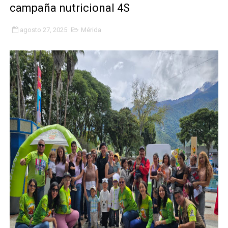
campaña nutricional 4S
Alcalde Nelson Álvarez llevó jornada recreativa a la pa
agosto 27, 2025
Mérida
CorpoMérida continúa con ciclos de formación
Fundacite culmina primera etapa de su Plan Vacacional
Nevado Gas optimiza servicio residencial en la Urbani
Balance semestral impulsa inclusión y atención a pers
Plan Vacacional Comunitario “Ríe 2026” recorre las pa
Alcaldía del Municipio Libertador realizó una jornada s
Fundacite Mérida dicta taller gratuito de electrónica b
INN-Mérida celebró el Lacto grado para promover el ini
Impulsan plan estratégico de seguridad ciudadana 2027