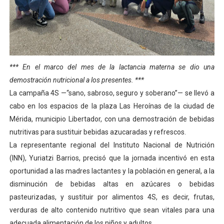
Jornada social benefició a 250 familias en Los Guarima
Gobernador Arnaldo Sánchez promueve ahorro energé
Plan Vacacional Renace Venezuela 2026 lleva activida
*** En el marco del mes de la lactancia materna se dio una
Plan de alumbrado público sustituye progresivamente m
demostración nutricional a los presentes. ***
La campaña 4S —“sano, sabroso, seguro y soberano”— se llevó a
Cuerpos de Seguridad activaron operativos nocturnos p
cabo en los espacios de la plaza Las Heroínas de la ciudad de
Mérida, municipio Libertador, con una demostración de bebidas
nutritivas para sustituir bebidas azucaradas y refrescos.
La representante regional del Instituto Nacional de Nutrición
(INN), Yuriatzi Barrios, precisó que la jornada incentivó en esta
oportunidad a las madres lactantes y la población en general, a la
disminución de bebidas altas en azúcares o bebidas
pasteurizadas, y sustituir por alimentos 4S, es decir, frutas,
verduras de alto contenido nutritivo que sean vitales para una
adecuada alimentación de los niños y adultos.