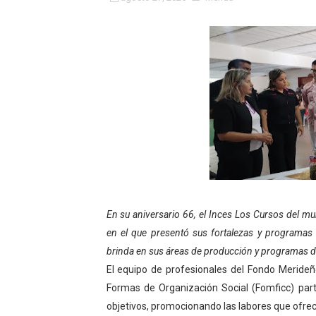
Fundacite Mérida dicta tall
INN-Mérida celebró el Lacto
Impulsan plan estratégico 
Mérida impulsa desarrollo 
Fomficc consolida alianzas
Niños de Estudiantes de M
Corposalud y Secretaría Soc
En su aniversario 66, el Inces Los Cursos del mu
en el que presentó sus fortalezas y programas
Inicia el plan vacacional V
brinda en sus áreas de producción y programas 
El equipo de profesionales del Fondo Meride
Entregan planta eléctrica pa
Formas de Organización Social (Fomficc) part
Expertos inspeccionan espa
objetivos, promocionando las labores que ofrec