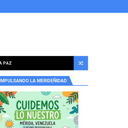
A PAZ
IMPULSANDO LA MERIDEÑIDAD
ores en la parroquia Osuna Rodríguez