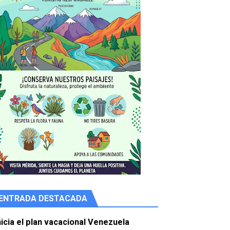
ENTRADA DESTACADA
e agua
nicia el plan vacacional Venezuela