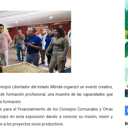
er gratuito de electrónica básica para jóvenes
 grado para promover el inicio de una vida saludable
de seguridad ciudadana 2027-2029 en los 23 municipios
económico con taller de marcas y patentes
 e impulsa la economía comunal en Mérida
érida sembraron 110 árboles en su sede
ial fortalecen la atención en los municipios
nicipio Libertador del estado Mérida organizó un evento creativo,
 de formación profesional, una muestra de las capacidades que
enezuela Renace en el sector El Alcázar
de formación.
ño para el Financiamiento de los Consejos Comunales y Otras
ra fortalecer la atención sanitaria en Ejido
icipó en esta exposición dando a conocer su misión, visión y
cios del OAN para la instalación del detector Cherenkov d
I
e a los proyectos socio productivos.