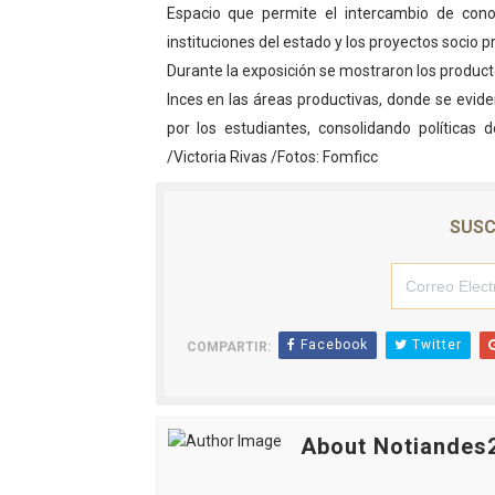
Espacio que permite el intercambio de conoc
Dictan MasterClass en el 
instituciones del estado y los proyectos socio 
Durante la exposición se mostraron los producto
Campo Elías avanza con pla
Inces en las áreas productivas, donde se evide
Encuentro estadal fortalece
por los estudiantes, consolidando políticas
/Victoria Rivas /Fotos: Fomficc
Gobernador Arnaldo Sánche
SUSC
Plan Quirúrgico Regional ll
Facebook
Twitter
COMPARTIR:
About Notiandes