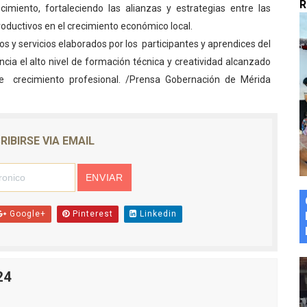
R
imiento, fortaleciendo las alianzas y estrategias entre las
marco del Encuentro LAGO Venezuela, edición Mérida
productivos en el crecimiento económico local.
s y servicios elaborados por los participantes y aprendices del
n de asfaltado
ncia el alto nivel de formación técnica y creatividad alcanzado
 la coordinación de políticas sociales en Mérida
 de crecimiento profesional. /Prensa Gobernación de Mérida
z apadrina a más de 993 nuevos bachilleres de Mérida
RIBIRSE VIA EMAIL
ega a Pueblo Llano con la activación de dos quirófanos
Google+
Pinterest
Linkedin
24