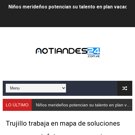
Niños merideños potencian su talento en plan vacaciona
Fundecem ofrece taller de bordado en punto de cruz
Gobierno bolivariano avanza en la transformación del h
Niños merideños aprenden sobre gaita de tambora co
Hospital universitario muestra sus avances en visita de
Instituto Nacional de Nutrición celebra Semana Interna
Gobernación de Mérida fortalece el desarrollo product
Corposalud inició talleres para aspirantes al curso de
LO ÚLTIMO
Niños merideños potencian su talento en plan vacacional integral
Fortalecen formación académica de médicos en proces
Trujillo trabaja en mapa de soluciones
Fortaleciendo la economía comunal en El Vigía con mi