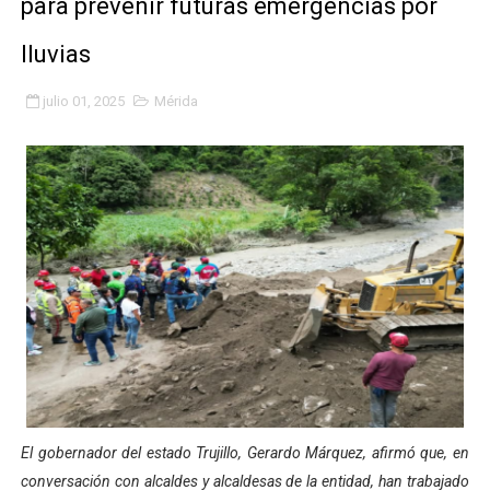
para prevenir futuras emergencias por
Campo Elías consolida plan de bacheo en el sector La 
lluvias
Fundecem inició con éxito el taller vacacional de origa
julio 01, 2025
Mérida
El Lactario del Iahula celebra la Semana Mundial de la 
Plan Vacacional "Venezuela Ríe 2026" brinda recreación 
Iniciación al yoga reúne a diversos clubes deportivos 
Mincomunas impulsa el autogobierno en Mérida con plan 
‎Unión cívico militar rindió honores a la Bandera Nacion
Gobernación de Mérida realizó jornada socialista en Ec
Inicia el Plan Cultura Vacacional 2026 en el estado Méri
El gobernador del estado Trujillo, Gerardo Márquez, afirmó que, en
Ibime inició tradicional plan vacacional Aventuras en V
conversación con alcaldes y alcaldesas de la entidad, han trabajado