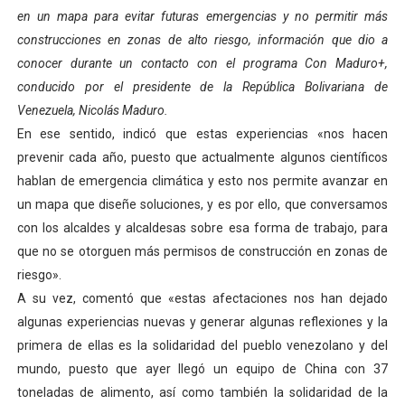
en un mapa para evitar futuras emergencias y no permitir más
Merideños disfrutarán del Plan Agosto Escuelas Abier
construcciones en zonas de alto riesgo, información que dio a
Recreación y formación fortalecen la integración comu
conocer durante un contacto con el programa Con Maduro+,
conducido por el presidente de la República Bolivariana de
Consolidan planificación técnica en el Complejo Educat
Venezuela, Nicolás Maduro.
En ese sentido, indicó que estas experiencias «nos hacen
Mérida fortalece su reserva deportiva de cara a comp
prevenir cada año, puesto que actualmente algunos científicos
hablan de emergencia climática y esto nos permite avanzar en
Gobernación de Mérida instalará mesa de trabajo con 
un mapa que diseñe soluciones, y es por ello, que conversamos
con los alcaldes y alcaldesas sobre esa forma de trabajo, para
que no se otorguen más permisos de construcción en zonas de
riesgo».
A su vez, comentó que «estas afectaciones nos han dejado
algunas experiencias nuevas y generar algunas reflexiones y la
primera de ellas es la solidaridad del pueblo venezolano y del
mundo, puesto que ayer llegó un equipo de China con 37
toneladas de alimento, así como también la solidaridad de la