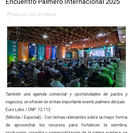
Encuentro Palmero Internacional 2025
Inicia el Plan Cultura Vacacional 2026 en el estado Méri
mayo 23, 2025
Mérida
Ibime inició tradicional plan vacacional Aventuras en V
Merideños disfrutarán del Plan Agosto Escuelas Abier
Recreación y formación fortalecen la integración comu
Club "Rápidos de Zea" brilló en el Primer Festival de 
84 estudiantes celebraron su graduación en el Complejo
Cmdnna lleva esperanza y atención a casas de abrigo 
También una agenda comercial y oportunidades de pactos y
Comunas de Obispo Ramos de Lora avanzan hacia el em
negocios, se ofrecen en el más importante evento palmero del país.
Euro Lobo / CNP: 12.112
Arrancó Plan Vacacional Comunitario Venezuela Renac
(Mérida / Especial).- Con temas relevantes sobre la mejor forma
de aprovechar los recursos para fortalecer la siembra,
Plan Vacacional Venezuela Renace 2026 arrancó con ale
producción, cosecha y comercialización de la palma aceitera, se