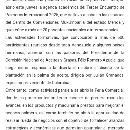
Venezuela Renace 2026 lleva sonrisas y prevención a 
abrió este jueves la agenda académica del Tercer Encuentro de
Palmeros Internacional 2025, que se lleva a cabo en los espacios
Mérida impulsa el mapa de conocimientos con Encuen
del Centro de Convenciones Mukumbarila del estado Mérida y
que reúne a más de 20 ponentes nacionales e internacionales.
Complejo Educativo Talento Deportivo lanza Plan Agos
Las actividades formativas, que convocaron a más de 600
participantes reunidos desde toda Venezuela y algunos países
Arnaldo Sánchez reinaugura Parque Recreacional Tilingo
hermanos, abrieron con las palabras del Presidente de la
Corposalud inició talleres para aspirantes al curso de
Comisión Nacional de Aceites y Grasas, Félix Romero Azuaje, que
luego dieron espacio a la disertación sobre el diseño de la
plantación en la palma de aceite, dirigida por Julián Granados,
expositor proveniente de Colombia.
Entre tanto, como actividad paralela se abrió la Feria Comercial,
donde los participantes pudieron conocer de primera mano los
avances en los productos y maquinaria prestos para mejorar el
negocio palmero, así como también se abrió la oportunidad de
realizar rueda de negocios con el objetivo de fortalecer alianzas
estratégicas y económicas que permitan apuntalar el mercado