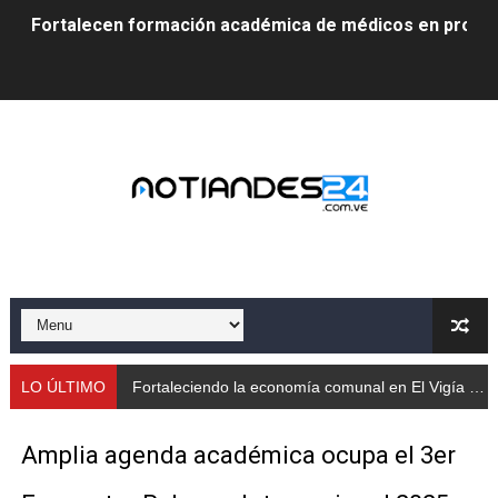
Fortalecen formación académica de médicos en proces
Fortaleciendo la economía comunal en El Vigía con mi
Campo Elías consolida plan de bacheo en el sector La 
Fundecem inició con éxito el taller vacacional de origa
El Lactario del Iahula celebra la Semana Mundial de la 
Plan Vacacional "Venezuela Ríe 2026" brinda recreación 
Iniciación al yoga reúne a diversos clubes deportivos 
Mincomunas impulsa el autogobierno en Mérida con plan 
LO ÚLTIMO
Fortaleciendo la economía comunal en El Vigía con microcréditos a emprendedores y productor
‎Unión cívico militar rindió honores a la Bandera Nacion
Amplia agenda académica ocupa el 3er
Gobernación de Mérida realizó jornada socialista en Ec